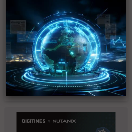
MLCC訂單過熱、出貨比創高 村田示警全球AI基
建熱潮將趨緩
2027全年記憶體產能提前售罄 買家「祕而不
宣」只怕買不夠
英特爾EMIB良率達標 聯發科第2代ASIC產品
2028準時量產
SpaceX晶片採購大轉向 Elon Musk捨超微全面
採用NVIDIA
光進銅退更明確？ 聯發科估SerDes 448G為銅
線「最終戰場」