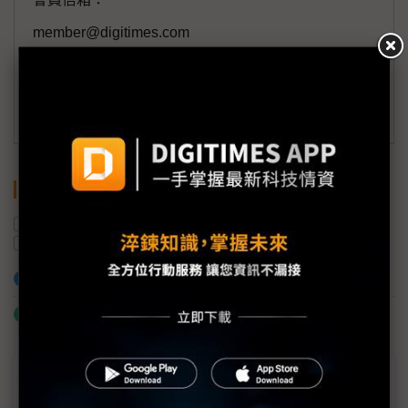
member@digitimes.com
(一個工作日內將回覆您的來信)
訂閱DIGITIMES 行動版
關鍵字
營收
出貨量
中國
Mini LED
富采投控
車載
加入已選取到「關鍵字追蹤」
什麼是「關鍵字追蹤」
近７天熱門報導