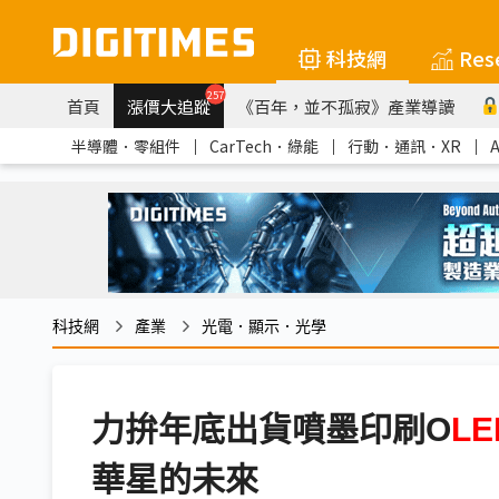
科技網
Res
257
首頁
漲價大追蹤
《百年，並不孤寂》產業導讀
半導體．零組件
｜
CarTech．綠能
｜
行動．通訊．XR
｜
科技網
產業
光電．顯示．光學
力拚年底出貨噴墨印刷O
LE
華星的未來