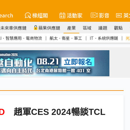
earch
椽經閣
活動家
影音
英
未來車供應鏈
蘋果供應鏈
產業
區域
議題
觀點
AI．智慧應用．電商物流
｜
航太．衛星．軍工
｜
IT．系統供應鏈
｜
光
D
趙軍CES 2024暢談TCL