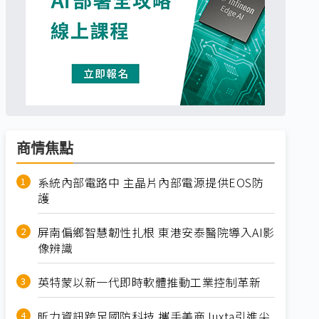
商情焦點
系統內部電路中 主晶片內部電源提供EOS防
護
屏南偏鄉智慧韌性扎根 東港安泰醫院導入AI影
像辨識
英特蒙以新一代即時軟體推動工業控制革新
昕力資訊跨足國防科技 攜手美商Juxta引進尖