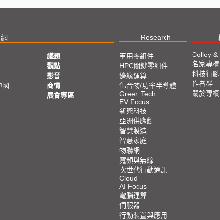
Research
技網
Colley &
議題
車用零組件
名家專欄
亞
觀點
HPC關鍵零組件
科技行腳
影音
邊緣運算
作者群
中國
商情
化合物/功率半導體
關於專欄
Green Tech
展會專區
EV Focus
新興科技
亞洲供應鏈
智慧製造
智慧家庭
物聯網
寬頻與無線
次世代行動通訊
Cloud
AI Focus
電腦運算
伺服器
行動裝置與應用