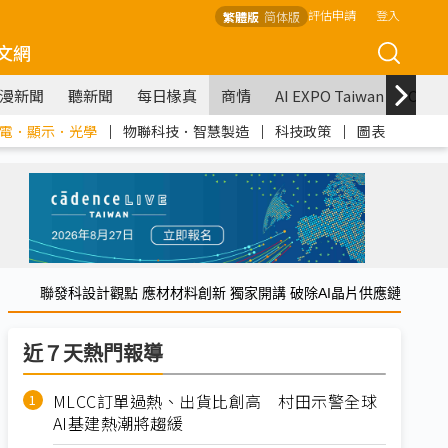
評估申請
登入
繁體版
简体版
文網
漫新聞
聽新聞
每日椽真
商情
AI EXPO Taiwan
COM
電．顯示．光學
｜
物聯科技．智慧製造
｜
科技政策
｜
圖表
聯發科設計觀點 應材材料創新 獨家開講 破除AI晶片供應鏈
近７天熱門報導
MLCC訂單過熱、出貨比創高 村田示警全球
AI基建熱潮將趨緩