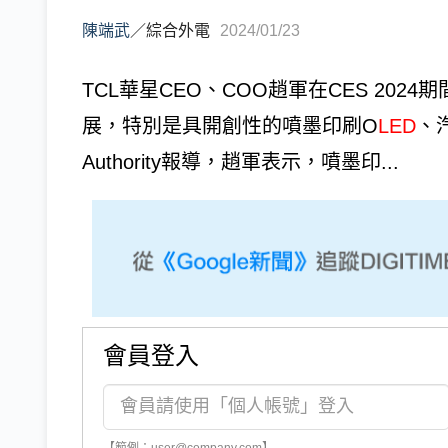
陳端武
／
綜合外電
2024/01/23
TCL華星CEO、COO趙軍在CES 20
展，特別是具開創性的噴墨印刷O
LED
、
Authority報導，趙軍表示，噴墨印...
會員登入
【範例：user@company.com】