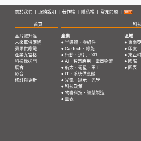
關於我們
服務說明
著作權
隱私權
常見問題
|
|
|
|
|
首頁
科
晶片戰升溫
產業
區域
未來車供應鏈
●
半導體．零組件
●
東南
蘋果供應鏈
●
CarTech．綠能
●
印度
產業九宮格
●
行動．通訊．XR
●
東亞/
科技椽送門
●
AI．智慧應用．電商物流
●
國際
展會
●
航太．衛星．軍工
●
圖表
影音
●
IT．系統供應鏈
修訂與更新
●
光電．顯示．光學
●
科技政策
●
物聯科技．智慧製造
●
圖表