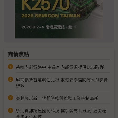
商情焦點
系統內部電路中 主晶片內部電源提供EOS防護
屏南偏鄉智慧韌性扎根 東港安泰醫院導入AI影像
辨識
英特蒙以新一代即時軟體推動工業控制革新
昕力資訊跨足國防科技 攜手美商Juxta引進尖端
全域定位科技