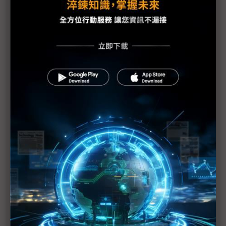
手機HDI出貨維持暢旺 惟2Q庫存風險逐漸攀高
PCB產業加班需求與法規衝突待解決
蘋果示警下修1Q20財測 RF元件與記憶體供應商也
重傷
美日韓等42國一致同意 強化半導體技術出口管制
（Daily Issue）供應鏈全球化重新布局 中國世界工
廠地位仍有其重
手機供應鏈砍單已不可免 台系IC設計2Q業績承壓
疫情衝擊5G手機短期出貨 超薄型FoD封測放量延至
下半年
供需趨緊造成短期漲價 華新科非中國廠區稼動率滿
載