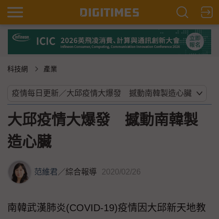
科技網
產業
大邱疫情大爆發 撼動南韓製
造心臟
范維君
／
綜合報導
2020/02/26
南韓武漢肺炎(COVID-19)疫情因大邱新天地教