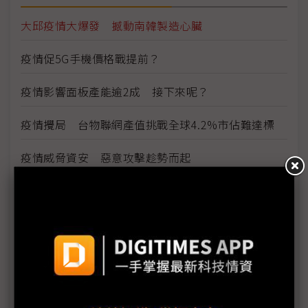
大邱疫情大爆發 撼動南韓製造心臟
疫情促5G手機價格戰提前？
疫情影響面板產能逾2成 接下來呢？
疫情攪局 台物聯網產值挑戰全球4.2%市佔難達標
疫情威脅資安 惡意攻擊趁勢而起
雲端產業免疫 5G帶動網路運算商機
看好5G雲端商機 網通廠積極搶進網路運算市場
因應疫情影響 供應鏈出招拚復工、推新服務
三星新機染疫 S20 Ultra傳供應不足