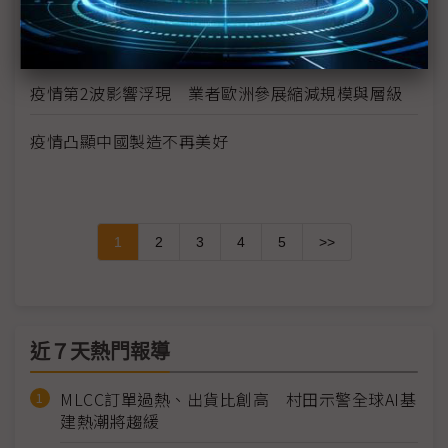
華為晶片自主阻力一波波 轉單中芯營運風險增
疫情第2波影響浮現 業者歐洲參展縮減規模與層級
疫情凸顯中國製造不再美好
1
2
3
4
5
>>
近７天熱門報導
MLCC訂單過熱、出貨比創高 村田示警全球AI基
建熱潮將趨緩