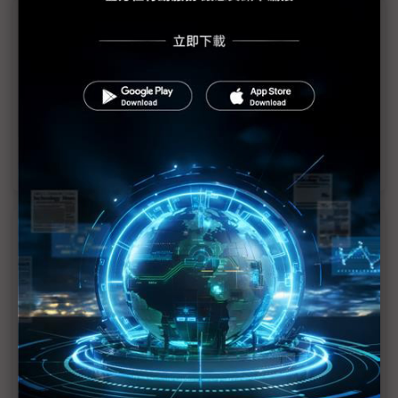
議題精選－英特爾出漲價險棋
前有疑慮後有追兵 英特爾漲價是險棋
英特爾漲價險棋AMD不盲從 高階伺服器新品才有戲
陳俊聖：英特爾財報不佳是黑天鵝 產業要小心應對
近７天熱門報導
MLCC訂單過熱、出貨比創高 村田示警全球AI基
建熱潮將趨緩
2027全年記憶體產能提前售罄 買家「祕而不
宣」只怕買不夠