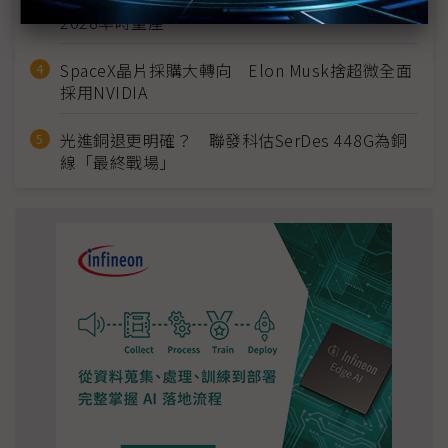
英特爾EMIB良率達標 聯發科第2代ASIC產品
2028準時量產
SpaceX晶片採購大轉向 Elon Musk捨超微全面
採用NVIDIA
光進銅退更明確？ 聯發科估SerDes 448G為銅
線「最終戰場」