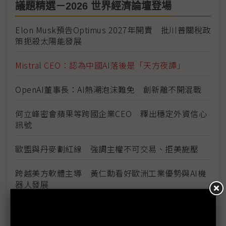
議題精選－2026 世界經濟論壇登場
Elon Musk預告Optimus 2027年開賣 批川普關稅政
策扼殺太陽能發展
Mistral CEO：認為中國AI落後是「天方夜譚」
OpenAI董事長：AI熱潮泡沫難免 創新離不開混戰
何立峰密會蘋果等跨國企業CEO 釋出穩定外資信心
訊號
歐盟與丹麥劃紅線 強調主權不可交易、拒美施壓
跨越美方軟體主導 黃仁勳看好歐洲工業優勢與AI機
器人發展
Meta新AI團隊內部交付首批模型 未來2年聚焦消費
性應用落地