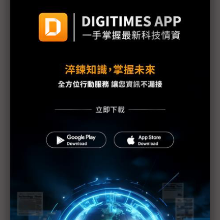
格陵蘭危機現轉機 川普稱與北約達成協議框架、撤
回歐洲8國關稅
黃仁勳：AI投資迎史上最大基建熱潮 帶動「新藍領
盛世」
AI新創看向企業戰場 OpenAI、Anthropic拚穩定金
流
中國審查H200放行之際 傳黃仁勳春節前訪中
中美貿易談判再起 川普4月訪中前有望達成新協議
加拿大總理開火川普 籲全球中等國家團結抵抗「美
式霸權」
法國總統馬克宏籲歐盟強化主權自主 齊心抗美國威
脅