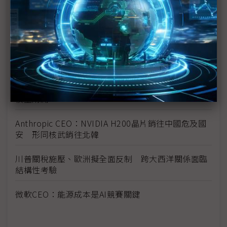
G42 CEO：阿聯躍升全球AI核心戰場 NVIDIA、超微
先進AI晶片即將運抵
DeepMind CEO：DeepSeek熱潮被高估 中國擅長
追趕但未創新超前
歐洲AI投資陷瓶頸 Google前CEO示警：恐淪為中國
模型附庸
Anthropic CEO：NVIDIA H200晶片銷往中國危及國
安 形同核武銷往北韓
川普關稅施壓、歐洲擬全面反制 跨大西洋關係面臨
結構性考驗
微軟CEO：能源成本是AI競賽關鍵