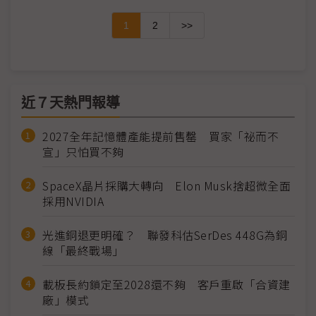
1
2
>>
近７天熱門報導
2027全年記憶體產能提前售罄 買家「祕而不
宣」只怕買不夠
SpaceX晶片採購大轉向 Elon Musk捨超微全面
採用NVIDIA
光進銅退更明確？ 聯發科估SerDes 448G為銅
線「最終戰場」
載板長約鎖定至2028還不夠 客戶重啟「合資建
廠」模式