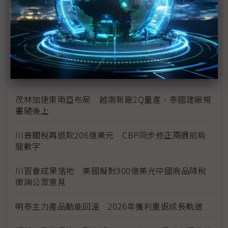
空零件迎近乎免稅
中資背景也能過關 Volvo獲白宮豁免可繼續在美賣
車
裕隆國產、外銷同步並進 嚴陳莉蓮：AI賦能強化核
心競爭力與轉型
茂林加速東南亞布局 越南新廠2Q量產、泰國建廠規
畫隨後上
川普關稅再退款206億美元 CBP同步修正兩週前烏
龍數字
川習會成果落地 美國擬對300億美元中國商品降稅
徵詢公眾意見
明泰主力產品動能回溫 2026年獲利重返成長軌道