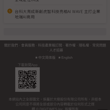
台科大育成新創虎智科技亮相AI WAVE 主打企業
地端AI商用
關於我們
·
會員服務
·
科技產業報訂閱
·
著作權
·
隱私權
·
常見問題
·
人才招募
■
中文简体版
■
English
下載新聞App
本網站內之全部圖文，係屬於大椽股份有限公司所有，非經本
公司同意不得將全部或部分內容轉載於任何形式之媒
體 © DIGITIMES Inc. 版權所有