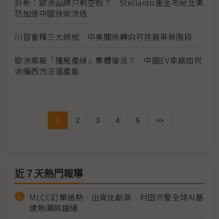
評析：歐洲品牌只剩空殼？ Stellantis重金布局北美
恐加速中國技術滲透
川習會釋三大訊號 中美關係轉向可控競爭新階段
歐洲車廠「殭屍產線」集體復活？ 中國EV車廠如何
收編西方沒落產能
1
2
3
4
5
>>
近７天熱門報導
MLCC訂單過熱、出貨比創高 村田示警全球AI基
建熱潮將趨緩