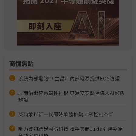
商情焦點
系統內部電路中 主晶片內部電源提供EOS防護
屏南偏鄉智慧韌性扎根 東港安泰醫院導入AI影像
辨識
英特蒙以新一代即時軟體推動工業控制革新
昕力資訊跨足國防科技 攜手美商Juxta引進尖端
全域定位科技