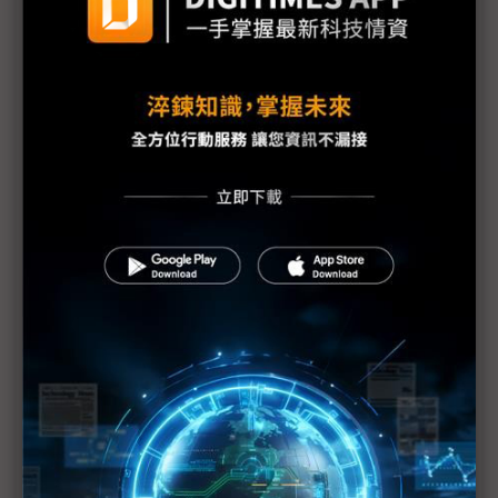
台美關稅與能源價格成兩大關鍵 尚騰看好2H26車市
有望優於1H
朋程擴產搶攻高效車用元件市場 AI伺服器與HVDC
模組拚2027放量
規避關稅大打平價與豪奢雙戰線 中系電動車4月歐
洲市佔首破15%
裕融嚴陳莉蓮：汽車、出行與用車事業的協同發展
AI應用與綠能發展推動創新
回應232關稅優惠上路 東陽：對台灣汽車零件產業
具正面意義
新纖：地緣風險是危機也是轉機 三大布局推進成長
台美投資MOU關稅優惠先落地 汽車零組件15%、航