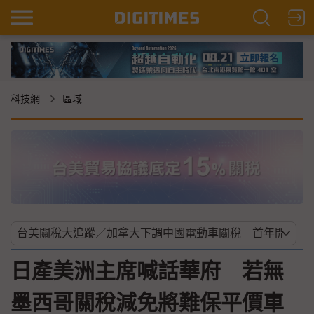
科技網
區域
日產美洲主席喊話華府 若無
墨西哥關稅減免將難保平價車