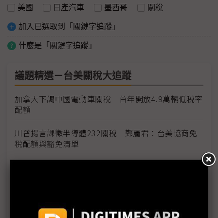
美國
日產汽車
墨西哥
關稅
加入已選取到「關鍵字追蹤」
什麼是「關鍵字追蹤」
議題精選－台美關稅大追蹤
加拿大下調中國電動車關稅 首年開放4.9萬輛低稅率
配額
川普揚言課徵半導體232關稅 鄭麗君：台美協商免
稅配額與豁免清單
台灣輸美車用零件稅率降至15% MIT迎兩大利多、
美國車市迎春天
台灣汽車零件輸美稅率大降 東陽、堤維西等零組件
廠迎利多行情