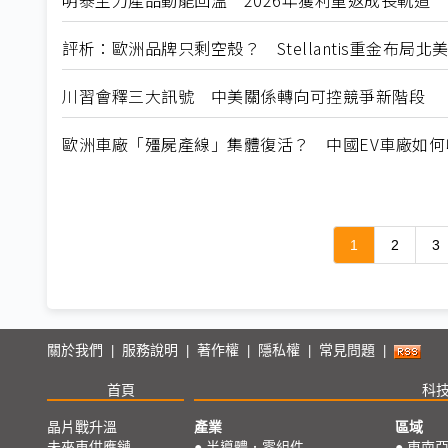
明泰主力產品動能回溫 2026年獲利重返成長軌道
評析：歐洲品牌只剩空殼？ Stellantis重金布局
川習會釋三大訊號 中美關係轉向可控競爭新階段
歐洲車廠「殭屍產線」集體復活？ 中國EV車廠如
1
2
3
關於我們
服務說明
著作權
隱私權
常見問題
|
|
|
|
|
首頁
科
晶片戰升溫
產業
區域
未來車供應鏈
●
半導體．零組件
●
東南