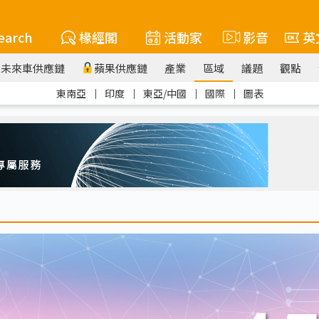
earch
椽經閣
活動家
影音
英
未來車供應鏈
蘋果供應鏈
產業
區域
議題
觀點
東南亞
｜
印度
｜
東亞/中國
｜
國際
｜
圖表