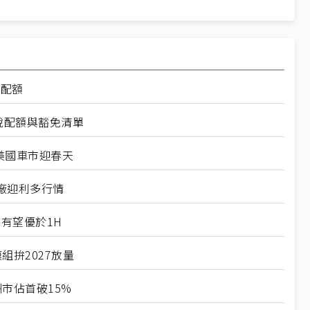
率配額
稅配額與豁免清單
美國車市迎春天
廠迎利多行情
有望優於1H
組拚2027放量
市佔首破15%