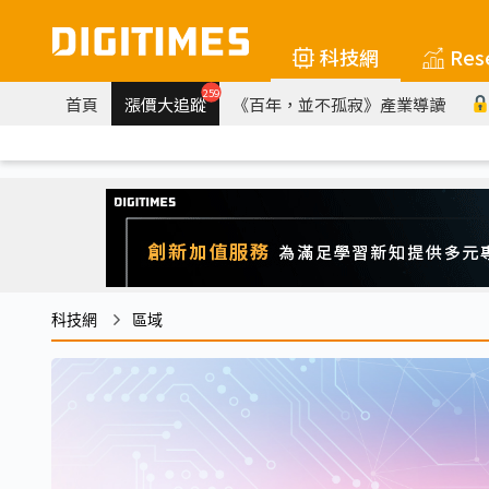
科技網
Res
259
首頁
漲價大追蹤
《百年，並不孤寂》產業導讀
科技網
區域