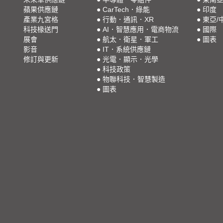
蘋果供應鏈
●
CarTech．綠能
●
印度
產業九宮格
●
行動．通訊．XR
●
東亞/
科技椽送門
●
AI．智慧應用．電商物流
●
國際
展會
●
航太．衛星．軍工
●
圖表
影音
●
IT．系統供應鏈
修訂與更新
●
光電．顯示．光學
●
科技政策
●
物聯科技．智慧製造
●
圖表