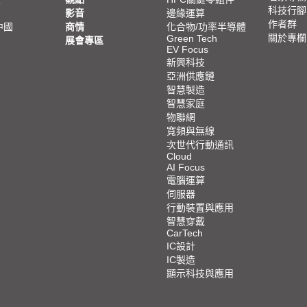
科技行腳
影音
邊緣運算
作者群
中國
商情
化合物/功率半導體
關於專欄
Green Tech
展會專區
EV Focus
新興科技
亞洲供應鏈
智慧製造
智慧家庭
物聯網
寬頻與無線
次世代行動通訊
Cloud
AI Focus
電腦運算
伺服器
行動裝置與應用
智慧穿戴
CarTech
IC設計
IC製造
顯示科技與應用