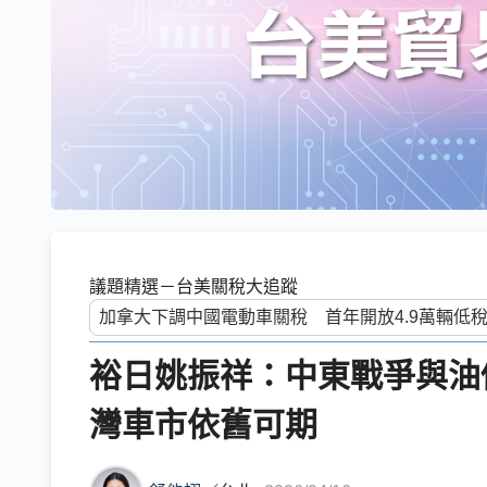
議題精選－台美關稅大追蹤
裕日姚振祥：中東戰爭與油
灣車市依舊可期