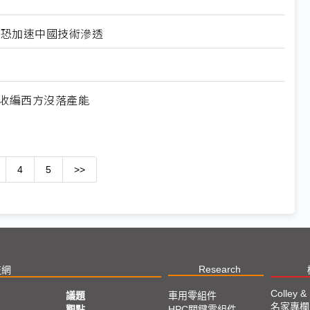
北美恐加速中國技術滲透
何收編西方沒落產能
4
5
>>
Research
技網
Colley &
議題
車用零組件
名家專欄
亞
觀點
HPC關鍵零組件