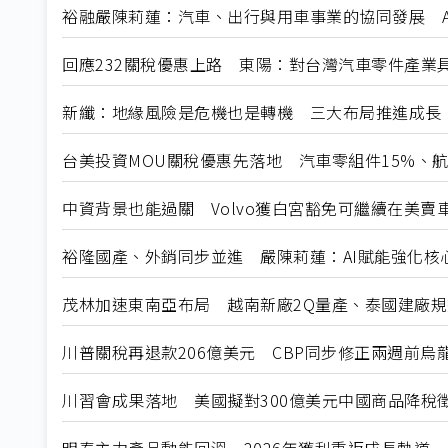
裕融嚴陳莉蓮：汽車、出行與用車事業的協同發展 A
回應232關稅優惠上路 東陽：對台灣汽車零件產業
新纖：地緣風險是危機也是轉機 三大布局推進成長
台美投資MOU關稅優惠先落地 汽車零組件15%、
中資背景也能過關 Volvo獲白宮豁免可繼續在美賣
裕隆國產、外銷同步並進 嚴陳莉蓮：AI賦能強化核
茂林加速東南亞布局 越南新廠2Q量產、泰國建廠
川普關稅再退款206億美元 CBP同步修正兩週前烏
川習會成果落地 美國擬對300億美元中國商品降稅