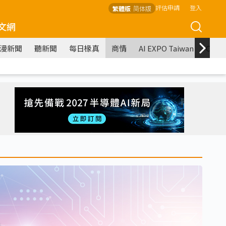
評估申請
登入
繁體版
简体版
文網
漫新聞
聽新聞
每日椽真
商情
AI EXPO Taiwan
COM