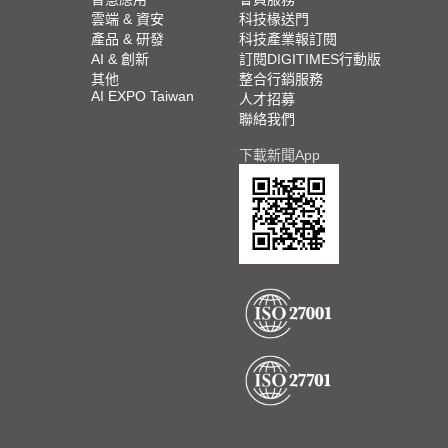
雲端 & 資安
科技椽送門
產品 & 研發
科技產業報訂閱
AI & 創新
訂閱DIGITIMES行動版
其他
整合行銷服務
AI EXPO Taiwan
人才招募
聯絡我們
下載新聞App