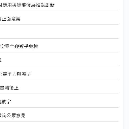
I應用與綠能發展推動創新
具正面意義
航空零件迎近乎免稅
車
心競爭力與轉型
規畫隨後上
龍數字
徵詢公眾意見