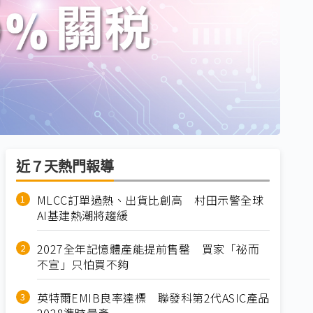
近７天熱門報導
MLCC訂單過熱、出貨比創高 村田示警全球
AI基建熱潮將趨緩
2027全年記憶體產能提前售罄 買家「祕而
不宣」只怕買不夠
英特爾EMIB良率達標 聯發科第2代ASIC產品
2028準時量產