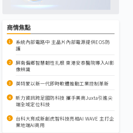
商情焦點
系統內部電路中 主晶片內部電源提供EOS防
護
屏南偏鄉智慧韌性扎根 東港安泰醫院導入AI影
像辨識
英特蒙以新一代即時軟體推動工業控制革新
昕力資訊跨足國防科技 攜手美商Juxta引進尖
端全域定位科技
台科大育成新創虎智科技亮相AI WAVE 主打企
業地端AI商用