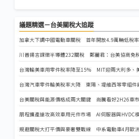
議題精選－台美關稅大追蹤
加拿大下調中國電動車關稅 首年開放4.9萬輛低稅
川普揚言課徵半導體232關稅 鄭麗君：台美協商免
台灣輸美車用零件稅率降至15% MIT迎兩大利多、
台灣汽車零件輸美稅率大降 東陽、堤維西等零組件
台美關稅與能源價格成兩大關鍵 尚騰看好2H26車市
朋程擴產搶攻高效車用元件市場 AI伺服器與HVDC模
規避關稅大打平價與豪奢雙戰線 中系電動車4月歐洲