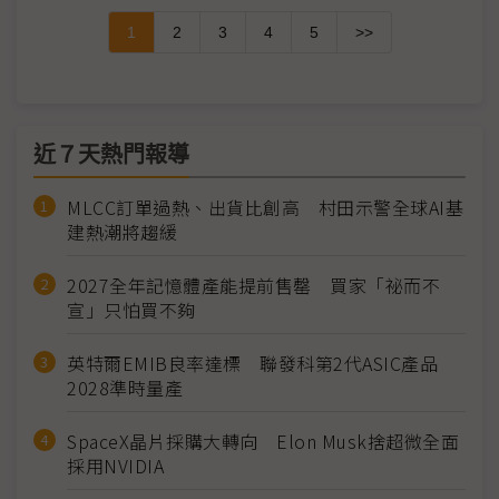
1
2
3
4
5
>>
近７天熱門報導
MLCC訂單過熱、出貨比創高 村田示警全球AI基
建熱潮將趨緩
2027全年記憶體產能提前售罄 買家「祕而不
宣」只怕買不夠
英特爾EMIB良率達標 聯發科第2代ASIC產品
2028準時量產
SpaceX晶片採購大轉向 Elon Musk捨超微全面
採用NVIDIA