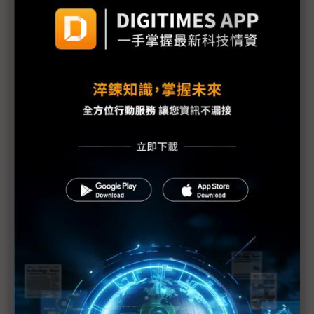
需求疲弱加上日震 福特3廠臨時停工1週
福島縣政府開始檢測產品輻射值
原能會：輻射雲團6日飄到台灣 影響輕微
福島第1核電廠發現2具東電員工遺體
防輻射水持續外洩 東電灌高分子聚合物堵裂縫
美軍核污處理部隊分批赴日 助防範核災擴大
美汽車業：日震對銷售應無顯著影響
1號機核心恐損毀70% IAEA：日本核電廠情況仍非
常嚴重
日本震災加劇亞洲通膨