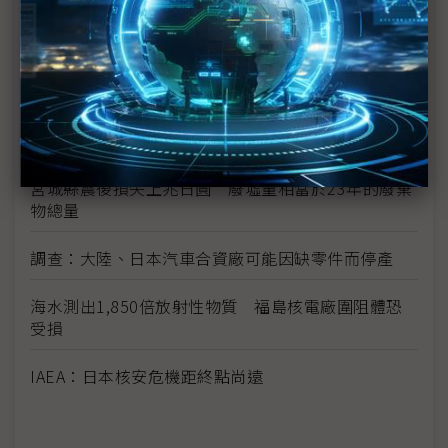
日震限電影響 光學玻璃廠小原、Hoya相繼宣布減產
富士通指震災讓該公司損失數十億日圓
學者：日本核電站問題 後果將是長期且災難性的
宮城縣震後損失上兆日圓 廢墟量相當於23年的廢棄
物總量
調查：大陸、日本汽車合資廠可能因缺零件而停產
海水測出1,850倍放射性物質 福島核電廠圍阻體恐
受損
IAEA：日本核安危機距終點尚遠