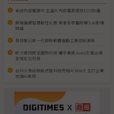
系統內部電路中 主晶片內部電源提供EOS防護
屏南偏鄉智慧韌性扎根 東港安泰醫院導入AI影像
辨識
英特蒙以新一代即時軟體推動工業控制革新
昕力資訊跨足國防科技 攜手美商Juxta引進尖端
全域定位科技
台科大育成新創虎智科技亮相AI WAVE 主打企業
地端AI商用