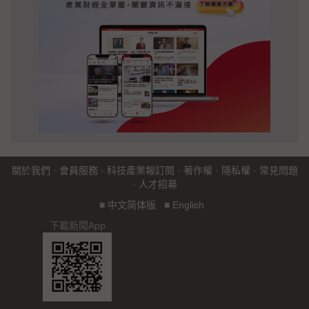
關於我們
·
會員服務
·
科技產業報訂閱
·
著作權
·
隱私權
·
常見問題
·
人才招募
■
中文简体版
■
English
下載新聞App