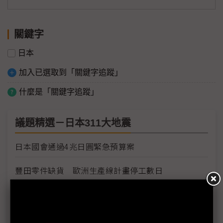
關鍵字
日本
加入已選取到「關鍵字追蹤」
什麼是「關鍵字追蹤」
議題精選－日本311大地震
日本國會通過4兆日圓緊急預算案
豐田零件缺貨 歐洲生產線計畫停工數日
豐田日本生產線將全面復工
Sony各工廠受地震、海嘯及斷電影響最新狀況