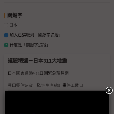
關鍵字
日本
加入已選取到「關鍵字追蹤」
什麼是「關鍵字追蹤」
議題精選－日本311大地震
日本國會通過4兆日圓緊急預算案
豐田零件缺貨 歐洲生產線計畫停工數日
豐田日本生產線將全面復工
Sony各工廠受地震、海嘯及斷電影響最新狀況