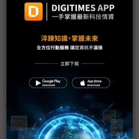
需求疲弱加上日震 福特3廠臨時停工1週
福島縣政府開始檢測產品輻射值
原能會：輻射雲團6日飄到台灣 影響輕微
福島第1核電廠發現2具東電員工遺體
防輻射水持續外洩 東電灌高分子聚合物堵裂縫
美軍核污處理部隊分批赴日 助防範核災擴大
美汽車業：日震對銷售應無顯著影響
1號機核心恐損毀70% IAEA：日本核電廠情況仍非
常嚴重
日本震災加劇亞洲通膨