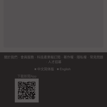
關於我們
·
會員服務
·
科技產業報訂閱
·
著作權
·
隱私權
·
常見問題
·
人才招募
■
中文简体版
■
English
下載新聞App