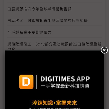
日震災恐推升今年全球半導體銷售額
日本核災 可望帶動再生能源產業成長新契機
全球製造業承受斷鏈壓力
災後陸續復工 Sony部分電池廠預計22日後陸續重新
啟動
日震效應 光纖供需恐逆轉
零組件調度不易 Sony停工範圍另擴及非災區的東
海、九州5生產據點
東京電力分區計畫停電恐延長至2011年底
台積電不受日震影響 張忠謀稱行動晶片需求暢旺