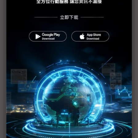
地震後兩週 日本車廠汽車產量較平常減少35%
日本首都圈煉油廠陸續復工 汽油缺貨狀態可望逐漸
恢復
矽晶圓、銅箔基板供貨中斷
日本東北重建計畫 將刺激當地經濟發展
強震震出隱憂 日本需要明確領導
宮城強震刺激 震醒日本失落十年
影響供料與否 日東玻纖紗廠1週內復工是關鍵
威剛：庫存超過1個月 韓、美貨源可支援
DRAM 南亞科：現貨客戶追價意願增高