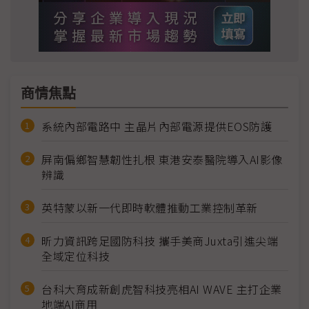
商情焦點
系統內部電路中 主晶片內部電源提供EOS防護
屏南偏鄉智慧韌性扎根 東港安泰醫院導入AI影像
辨識
英特蒙以新一代即時軟體推動工業控制革新
昕力資訊跨足國防科技 攜手美商Juxta引進尖端
全域定位科技
台科大育成新創虎智科技亮相AI WAVE 主打企業
地端AI商用