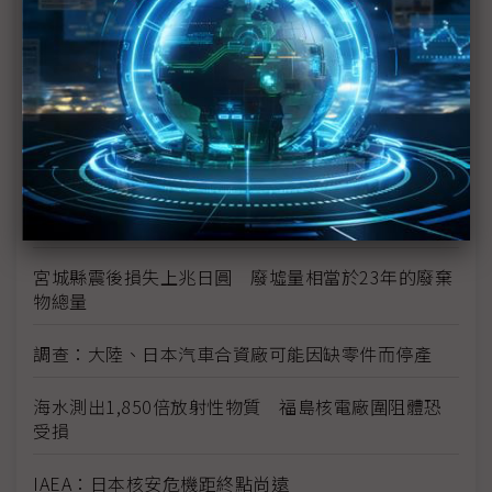
常嚴重
日本震災加劇亞洲通膨
日震限電影響 光學玻璃廠小原、Hoya相繼宣布減產
富士通指震災讓該公司損失數十億日圓
學者：日本核電站問題 後果將是長期且災難性的
宮城縣震後損失上兆日圓 廢墟量相當於23年的廢棄
物總量
調查：大陸、日本汽車合資廠可能因缺零件而停產
海水測出1,850倍放射性物質 福島核電廠圍阻體恐
受損
IAEA：日本核安危機距終點尚遠