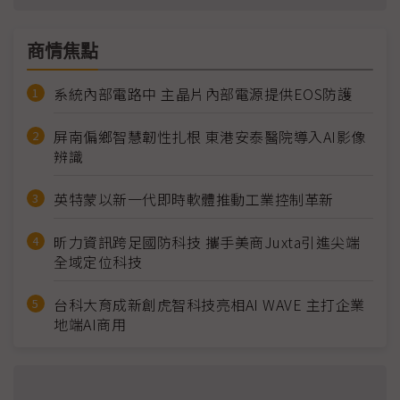
商情焦點
系統內部電路中 主晶片內部電源提供EOS防護
屏南偏鄉智慧韌性扎根 東港安泰醫院導入AI影像
辨識
英特蒙以新一代即時軟體推動工業控制革新
昕力資訊跨足國防科技 攜手美商Juxta引進尖端
全域定位科技
台科大育成新創虎智科技亮相AI WAVE 主打企業
地端AI商用