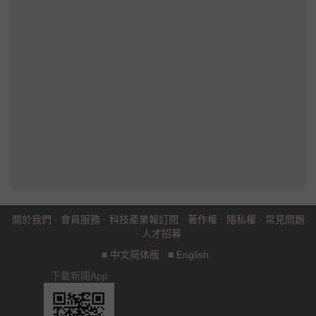
關於我們
·
會員服務
·
科技產業報訂閱
·
著作權
·
隱私權
·
常見問題
·
人才招募
■
中文简体版
■
English
下載新聞App