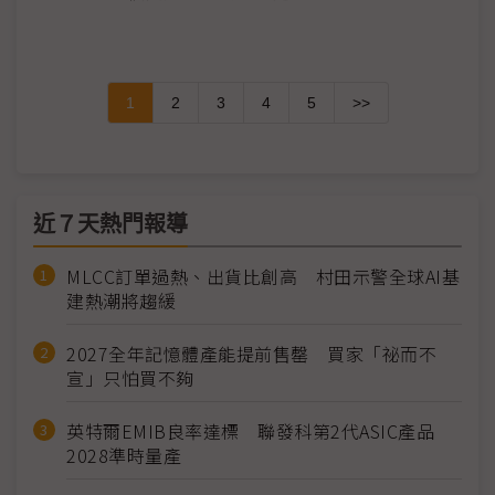
1
2
3
4
5
>>
近７天熱門報導
MLCC訂單過熱、出貨比創高 村田示警全球AI基
建熱潮將趨緩
2027全年記憶體產能提前售罄 買家「祕而不
宣」只怕買不夠
英特爾EMIB良率達標 聯發科第2代ASIC產品
2028準時量產