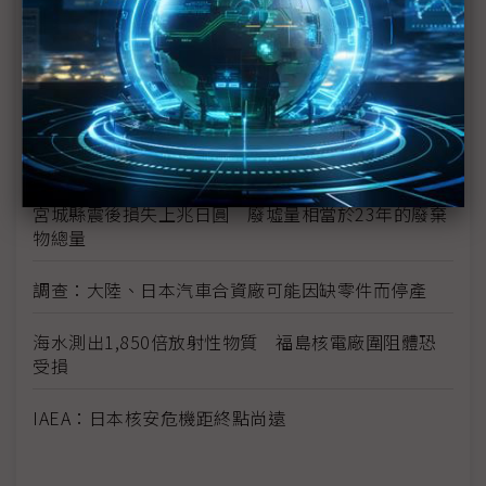
日本震災加劇亞洲通膨
日震限電影響 光學玻璃廠小原、Hoya相繼宣布減產
富士通指震災讓該公司損失數十億日圓
學者：日本核電站問題 後果將是長期且災難性的
宮城縣震後損失上兆日圓 廢墟量相當於23年的廢棄
物總量
調查：大陸、日本汽車合資廠可能因缺零件而停產
海水測出1,850倍放射性物質 福島核電廠圍阻體恐
受損
IAEA：日本核安危機距終點尚遠