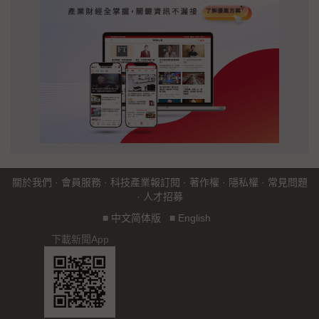
關於我們
·
會員服務
·
科技產業報訂閱
·
著作權
·
隱私權
·
常見問題
·
人才招募
■
中文简体版
■
English
下載新聞App