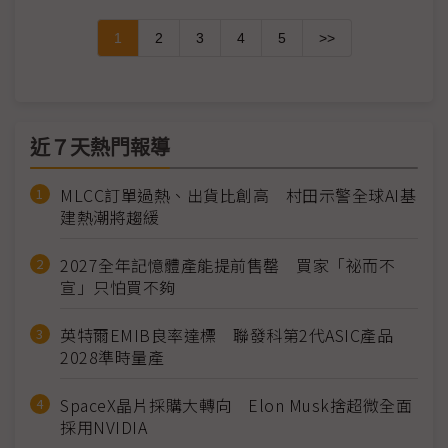
1
2
3
4
5
>>
近７天熱門報導
MLCC訂單過熱、出貨比創高 村田示警全球AI基
建熱潮將趨緩
2027全年記憶體產能提前售罄 買家「祕而不
宣」只怕買不夠
英特爾EMIB良率達標 聯發科第2代ASIC產品
2028準時量產
SpaceX晶片採購大轉向 Elon Musk捨超微全面
採用NVIDIA