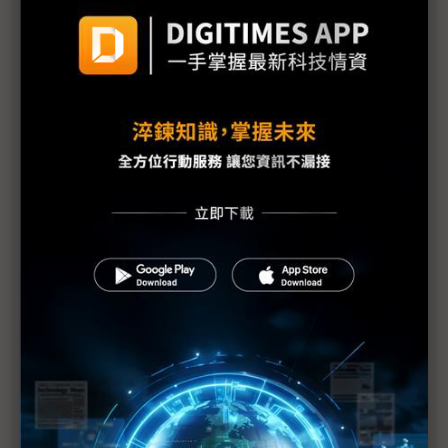
需求疲弱加上日震 福特3廠臨時停工1週
福島縣政府開始檢測產品輻射值
原能會：輻射雲團6日飄到台灣 影響輕微
福島第1核電廠發現2具東電員工遺體
防輻射水持續外洩 東電灌高分子聚合物堵裂縫
美軍核污處理部隊分批赴日 助防範核災擴大
美汽車業：日震對銷售應無顯著影響
1號機核心恐損毀70% IAEA：日本核電廠情況仍非
常嚴重