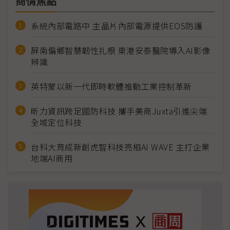
商情焦點
系統內部電路中 主晶片內部電源提供EOS防護
屏南偏鄉智慧韌性扎根 東港安泰醫院導入AI影像
辨識
英特蒙以新一代即時軟體推動工業控制革新
昕力資訊跨足國防科技 攜手美商Juxta引進尖端
全域定位科技
台科大育成新創虎智科技亮相AI WAVE 主打企業
地端AI商用