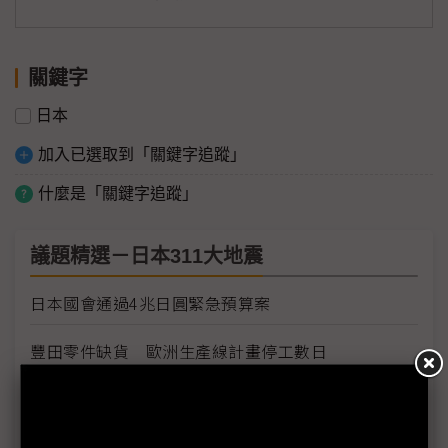
關鍵字
日本
加入已選取到「關鍵字追蹤」
什麼是「關鍵字追蹤」
議題精選－日本311大地震
日本國會通過4兆日圓緊急預算案
豐田零件缺貨 歐洲生產線計畫停工數日
豐田日本生產線將全面復工
Sony各工廠受地震、海嘯及斷電影響最新狀況