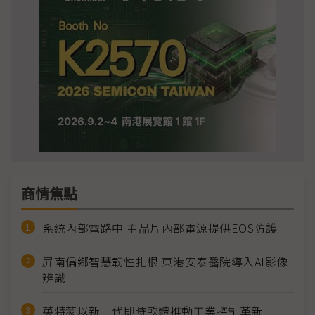
商情焦點
系統內部電路中 主晶片內部電源提供EOS防護
屏南偏鄉智慧韌性扎根 東港安泰醫院導入AI影像
辨識
英特蒙以新一代即時軟體推動工業控制革新