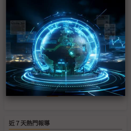
板塊推擠觸發強震巨浪 幸規模不及南亞海嘯
日本大地震受影響之全國各地震度
宮城強震 海底電纜亦受損
仙台市300人喪命 逾1.2萬戶房屋毀損
首波由日本地震引起之海嘯抵達美國
1
2
>>
近７天熱門報導