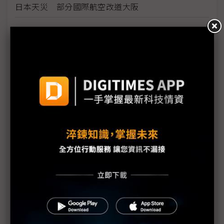
日本天災 部分國際航空改道大阪
日強震影響 韓半島東移5公分
救援活動在嚴寒中繼續 43萬人仍在避難
先進國家抗災能力大幅減緩天災衝擊
NHK：截至週一凌晨1點為止 日震災死亡人數近
1,600人
福島縣南相馬發電廠發生火警
日本311大地震 海嘯侵襲陸地影音
菅直人：日本面臨二戰來最大危機
日本震災死亡人數恐逾千人