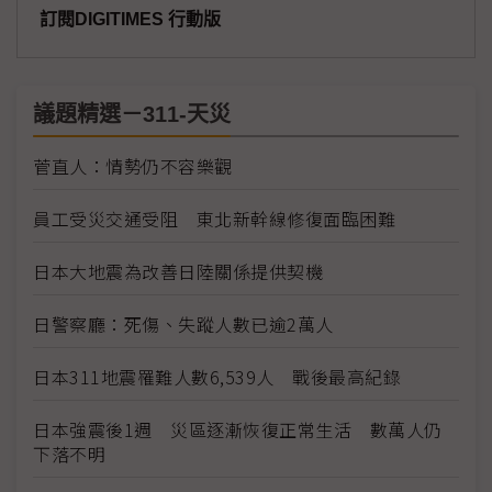
訂閱DIGITIMES 行動版
議題精選－311-天災
菅直人：情勢仍不容樂觀
員工受災交通受阻 東北新幹線修復面臨困難
日本大地震為改善日陸關係提供契機
日警察廳：死傷、失蹤人數已逾2萬人
日本311地震罹難人數6,539人 戰後最高紀錄
日本強震後1週 災區逐漸恢復正常生活 數萬人仍
下落不明