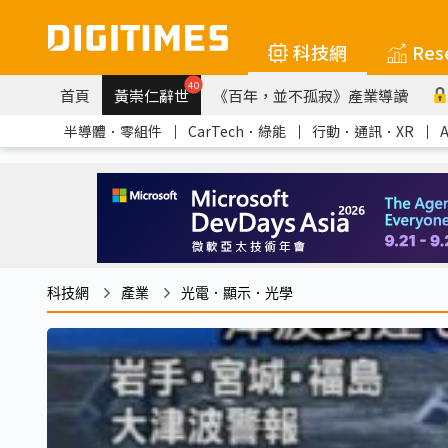
科技網
Res
40
首頁
黃崇仁辭世
《百年，並不孤寂》產業導讀
半導體．零組件
｜
CarTech．綠能
｜
行動．通訊．XR
｜
科技網
產業
光電．顯示．光學