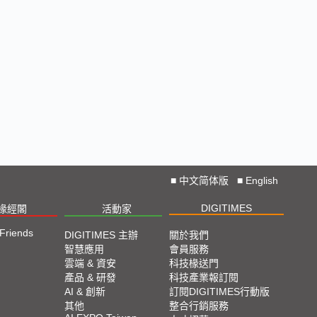
■
中文简体版
■
English
DIGITIMES
椽經閣
活動家
 Friends
DIGITIMES 主辦
關於我們
智慧應用
會員服務
雲端 & 資安
科技椽送門
產品 & 研發
科技產業報訂閱
AI & 創新
訂閱DIGITIMES行動版
其他
整合行銷服務