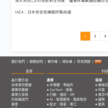
海水測出1,850倍放射性物質 福島核電廠圍阻體恐
IAEA：日本核安危機距終點尚遠
1
2
3
關於我們
服務說明
著作權
隱私權
常見問題
|
|
|
|
|
首頁
科
晶片戰升溫
產業
區域
未來車供應鏈
●
半導體．零組件
●
東南
蘋果供應鏈
●
CarTech．綠能
●
印度
產業九宮格
●
行動．通訊．XR
●
東亞/
科技椽送門
●
AI．智慧應用．電商物流
●
國際
展會
●
航太．衛星．軍工
●
圖表