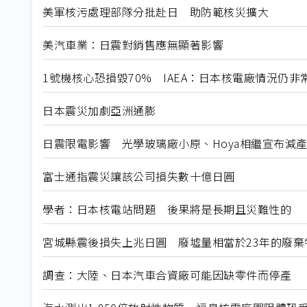
美軍核污處理部隊分批赴日 助防範核災擴大
美汽車業：日震對銷售應無顯著影響
1號機核心恐損毀70% IAEA：日本核電廠情況仍非
日本震災加劇亞洲通膨
日震限電影響 光學玻璃廠小原、Hoya相繼宣布減
富士通指震災讓該公司損失數十億日圓
學者：日本核電站問題 後果將是長期且災難性的
宮城縣震後損失上兆日圓 廢墟量相當於23年的廢棄
調查：大陸、日本汽車合資廠可能因缺零件而停產