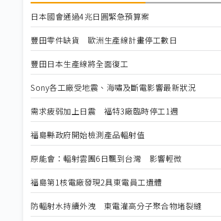
日本國會通過4兆日圓緊急預算案
豐田零件缺貨 歐洲生產線計畫停工數日
豐田日本生產線將全面復工
Sony各工廠受地震、海嘯及斷電影響最新狀況
需求疲弱加上日震 福特3廠臨時停工1週
福島縣政府開始檢測產品輻射值
原能會：輻射雲團6日飄到台灣 影響輕微
福島第1核電廠發現2具東電員工遺體
防輻射水持續外洩 東電灌高分子聚合物堵裂縫