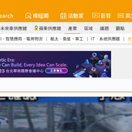
earch
椽經閣
活動家
影音
英
未來車供應鏈
蘋果供應鏈
產業
區域
議題
觀點
AI．智慧應用．電商物流
｜
航太．衛星．軍工
｜
IT．系統供應鏈
｜
光