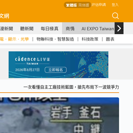
評估申請
登入
繁體版
简体版
文網
漫新聞
聽新聞
每日椽真
商情
AI EXPO Taiwan
COM
電．顯示．光學
｜
物聯科技．智慧製造
｜
科技政策
｜
圖表
一次看懂自主工廠技術藍圖，搶先布局下一波競爭力