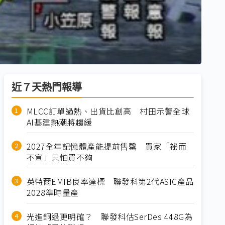
近７天熱門報導
MLCC訂單過熱、出貨比創高 村田示警全球
AI基建熱潮將趨緩
2027全年記憶體產能提前售罄 買家「祕而
不宣」只怕買不夠
英特爾EMIB良率達標 聯發科第2代ASIC產品
2028準時量產
光進銅退更明確？ 聯發科估SerDes 448G為