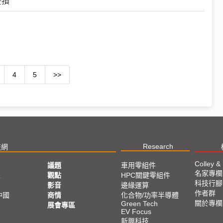
受損
4
5
>>
Research
技網
Colley &
議題
車用零組件
名家專欄
亞
觀點
HPC關鍵零組件
科技行腳
影音
邊緣運算
作者群
中國
商情
化合物/功率半導體
關於專欄
Green Tech
展會專區
EV Focus
新興科技