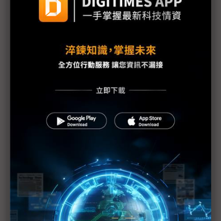
福島縣政府開始檢測產品輻射值
原能會：輻射雲團6日飄到台灣 影響輕微
福島第1核電廠發現2具東電員工遺體
防輻射水持續外洩 東電灌高分子聚合物堵裂縫
美軍核污處理部隊分批赴日 助防範核災擴大
美汽車業：日震對銷售應無顯著影響
1號機核心恐損毀70% IAEA：日本核電廠情況仍非
常嚴重
日本震災加劇亞洲通膨
日震限電影響 光學玻璃廠小原、Hoya相繼宣布減產