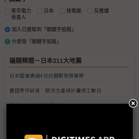
東京電力
日本
核電廠
反應爐
菅直人
加入已選取到「關鍵字追蹤」
什麼是「關鍵字追蹤」
議題精選－日本311大地震
日本國會通過4兆日圓緊急預算案
豐田零件缺貨 歐洲生產線計畫停工數日
豐田日本生產線將全面復工
Sony各工廠受地震、海嘯及斷電影響最新狀況
需求疲弱加上日震 福特3廠臨時停工1週