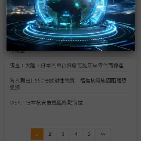
富士通指震災讓該公司損失數十億日圓
學者：日本核電站問題 後果將是長期且災難性的
宮城縣震後損失上兆日圓 廢墟量相當於23年的廢棄
物總量
調查：大陸、日本汽車合資廠可能因缺零件而停產
海水測出1,850倍放射性物質 福島核電廠圍阻體恐
受損
IAEA：日本核安危機距終點尚遠
1
2
3
4
5
>>