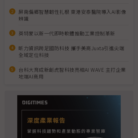
屏南偏鄉智慧韌性扎根 東港安泰醫院導入AI影像
辨識
英特蒙以新一代即時軟體推動工業控制革新
昕力資訊跨足國防科技 攜手美商Juxta引進尖端
全域定位科技
台科大育成新創虎智科技亮相AI WAVE 主打企業
地端AI商用