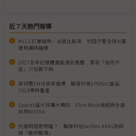
近７天熱門報導
MLCC訂單過熱、出貨比創高 村田示警全球AI基
建熱潮將趨緩
2027全年記憶體產能提前售罄 買家「祕而不
宣」只怕買不夠
英特爾EMIB良率達標 聯發科第2代ASIC產品
2028準時量產
SpaceX晶片採購大轉向 Elon Musk捨超微全面
採用NVIDIA
光進銅退更明確？ 聯發科估SerDes 448G為銅
線「最終戰場」