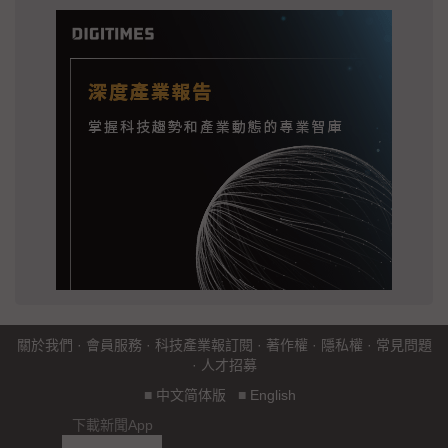
關於我們
·
會員服務
·
科技產業報訂閱
·
著作權
·
隱私權
·
常見問題
·
人才招募
■
中文简体版
■
English
下載新聞App