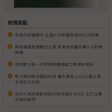
商情焦點
系統內部電路中 主晶片內部電源提供EOS防護
屏南偏鄉智慧韌性扎根 東港安泰醫院導入AI影像
辨識
英特蒙以新一代即時軟體推動工業控制革新
昕力資訊跨足國防科技 攜手美商Juxta引進尖端
全域定位科技
台科大育成新創虎智科技亮相AI WAVE 主打企業
地端AI商用