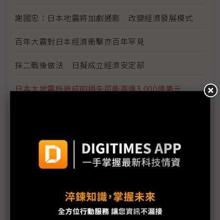
謝國忠：日本地震將加劇通膨 改變經濟發展模式
百年大震對日本經濟衝擊亦百年罕見
採二戰後做法 日擬成立經濟安定部
日本大地震所造成的損失可能高達3,000億美元
東京電力分區計畫停電恐延長至2011年底
日本首都圈煉油廠陸續復工 汽油缺貨狀態可望逐漸
恢復
日本考慮提供企業10兆日圓補助
東電計4月底前提升發電裝置量20%
日車商向汽油短缺的災區無償出借電動車