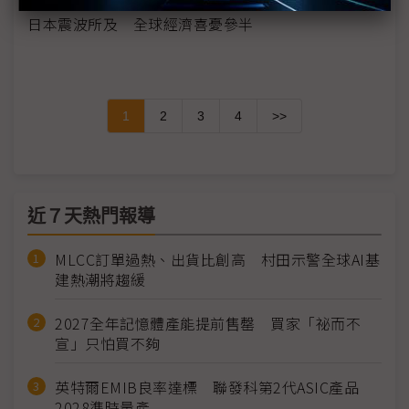
日本震波所及 全球經濟喜憂參半
1
2
3
4
>>
近７天熱門報導
MLCC訂單過熱、出貨比創高 村田示警全球AI基
建熱潮將趨緩
2027全年記憶體產能提前售罄 買家「祕而不
宣」只怕買不夠
英特爾EMIB良率達標 聯發科第2代ASIC產品
2028準時量產