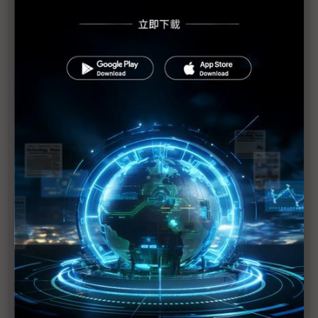
日產、本田延長停工
G7同意聯手干預 日圓兌美元應聲急貶至81日圓
日圓兌美元再次創戰後新紀錄 最強價位逼近76日圓
G7經濟首長將討論對日援助方案
日本東北重建計畫 將刺激當地經濟發展
日本危機最糟情況為何？
311是史上損失最慘重的地震？
基建設受損嚴重 日本經濟短期蒙霾
日本經濟基本體質強勁無虞