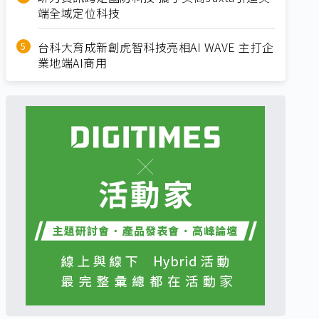
端全域定位科技
台科大育成新創虎智科技亮相AI WAVE 主打企
業地端AI商用