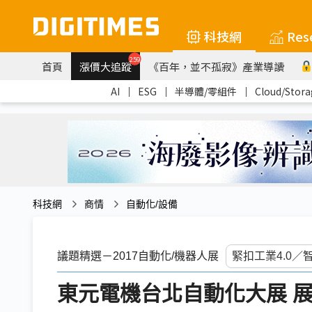
科技網
Res
259
首頁
漲價大追蹤
《百年，並不孤寂》產業導讀
AI
｜
ESG
｜
半導體/零組件
｜
Cloud/Stora
科技網
商情
自動化/設備
議題精選－2017自動化/機器人展
東元電機台北自動化大展 展