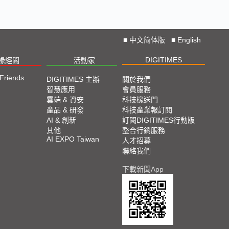
■
中文简体版
■
English
DIGITIMES
椽經閣
活動家
 Friends
DIGITIMES 主辦
關於我們
智慧應用
會員服務
雲端 & 資安
科技椽送門
產品 & 研發
科技產業報訂閱
AI & 創新
訂閱DIGITIMES行動版
其他
整合行銷服務
AI EXPO Taiwan
人才招募
聯絡我們
下載新聞App