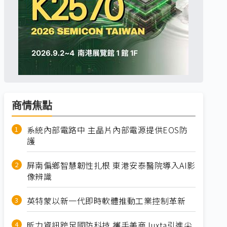
商情焦點
系統內部電路中 主晶片內部電源提供EOS防
護
屏南偏鄉智慧韌性扎根 東港安泰醫院導入AI影
像辨識
英特蒙以新一代即時軟體推動工業控制革新
昕力資訊跨足國防科技 攜手美商Juxta引進尖