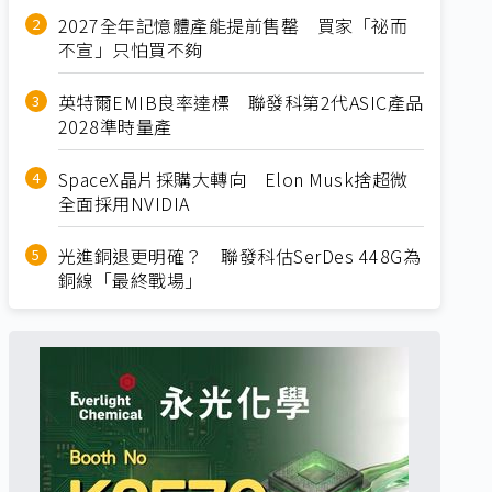
2027全年記憶體產能提前售罄 買家「祕而
不宣」只怕買不夠
英特爾EMIB良率達標 聯發科第2代ASIC產品
2028準時量產
SpaceX晶片採購大轉向 Elon Musk捨超微
全面採用NVIDIA
光進銅退更明確？ 聯發科估SerDes 448G為
銅線「最終戰場」