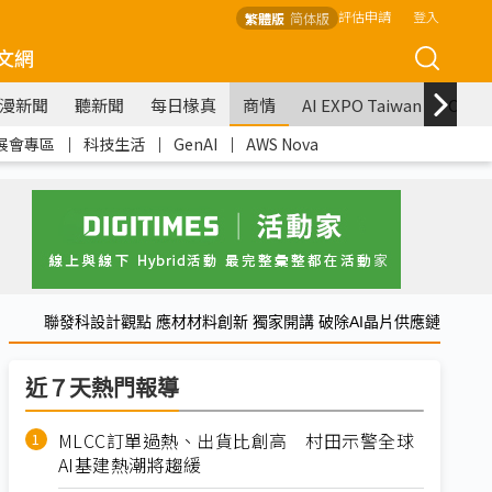
評估申請
登入
繁體版
简体版
文網
漫新聞
聽新聞
每日椽真
商情
AI EXPO Taiwan
COM
展會專區
｜
科技生活
｜
GenAI
｜
AWS Nova
聯發科設計觀點 應材材料創新 獨家開講 破除AI晶片供應鏈
近７天熱門報導
MLCC訂單過熱、出貨比創高 村田示警全球
AI基建熱潮將趨緩