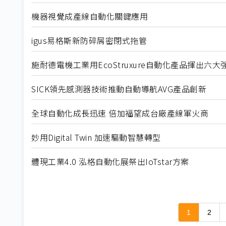
機器視覺成產線自動化關鍵應用
igus易格斯新防碎屑密閉式拖管
施耐德電機工業用EcoStruxure自動化產品揮出六大
SICK領先感測器技術推動自動導航AVG產品創新
全球自動化成長迅速 倍加福望成台廠產線軍火商
妙用Digital Twin 加速驅動智慧轉型
體現工業4.0 泓格自動化展祭出IoTstar方案
1
2