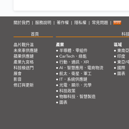
關於我們
服務說明
著作權
隱私權
常見問題
|
|
|
|
|
首頁
科
晶片戰升溫
產業
區域
未來車供應鏈
●
半導體．零組件
●
東南
蘋果供應鏈
●
CarTech．綠能
●
印度
產業九宮格
●
行動．通訊．XR
●
東亞/
科技椽送門
●
AI．智慧應用．電商物流
●
國際
展會
●
航太．衛星．軍工
●
圖表
影音
●
IT．系統供應鏈
修訂與更新
●
光電．顯示．光學
●
科技政策
●
物聯科技．智慧製造
●
圖表