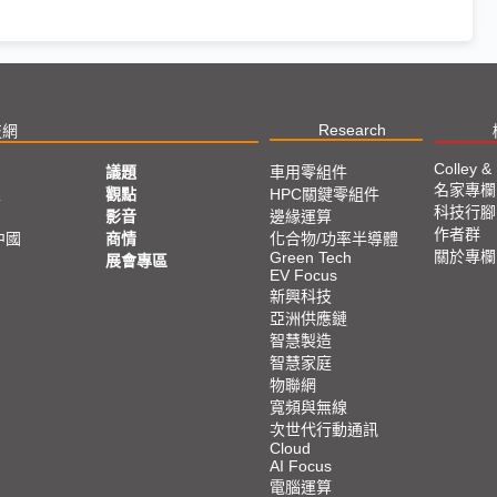
Research
技網
Colley &
議題
車用零組件
名家專欄
亞
觀點
HPC關鍵零組件
科技行腳
影音
邊緣運算
作者群
中國
商情
化合物/功率半導體
關於專欄
Green Tech
展會專區
EV Focus
新興科技
亞洲供應鏈
智慧製造
智慧家庭
物聯網
寬頻與無線
次世代行動通訊
Cloud
AI Focus
電腦運算