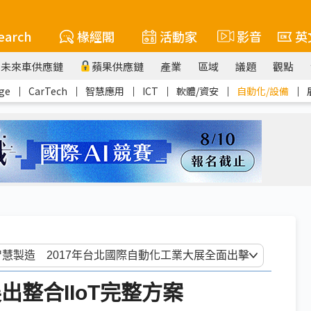
earch
椽經閣
活動家
影音
英
未來車供應鏈
蘋果供應鏈
產業
區域
議題
觀點
ge
｜
CarTech
｜
智慧應用
｜
ICT
｜
軟體/資安
｜
自動化/設備
｜
出整合IIoT完整方案