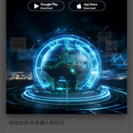
瑞精工以新世代SI 4.0翻轉自動化
亞洲工業4.0系列展蓄勢待發 引領產業轉型升級
工業用機器手臂應用與發展趨勢
柏泰於2017物流暨物聯網展出智慧物流解決方案
電子產業未來的解決方案 模組化自動生產
Appier聚焦企業應用 拓展亞洲AI研發版圖
在地服務優勢 WAGO搶進工控互聯市場
不二越輕巧型機器人 實現工業4.0
技術加持 勞安邁入新紀元