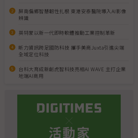
屏南偏鄉智慧韌性扎根 東港安泰醫院導入AI影像
辨識
英特蒙以新一代即時軟體推動工業控制革新
昕力資訊跨足國防科技 攜手美商Juxta引進尖端
全域定位科技
台科大育成新創虎智科技亮相AI WAVE 主打企業
地端AI商用