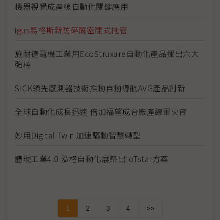
機器視覺成產線自動化關鍵應用
igus易格斯新防碎屑密閉式拖管
施耐德電機工業用EcoStruxure自動化產品揮出六大
強棒
SICK領先感測器技術推動自動導航AVG產品創新
全球自動化成長迅速 倍加福望成台廠產線軍火商
妙用Digital Twin 加速驅動智慧轉型
體現工業4.0 泓格自動化展祭出IoTstar方案
1
2
3
4
>>