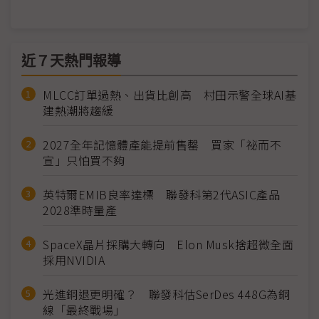
近７天熱門報導
MLCC訂單過熱、出貨比創高 村田示警全球AI基
建熱潮將趨緩
2027全年記憶體產能提前售罄 買家「祕而不
宣」只怕買不夠
英特爾EMIB良率達標 聯發科第2代ASIC產品
2028準時量產
SpaceX晶片採購大轉向 Elon Musk捨超微全面
採用NVIDIA
光進銅退更明確？ 聯發科估SerDes 448G為銅
線「最終戰場」