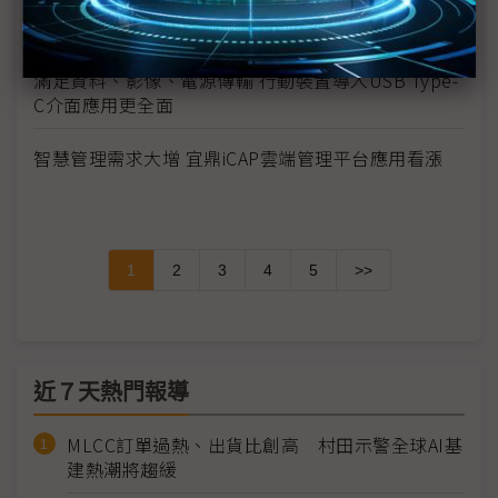
AMI儲存應用解決方案 深化台灣VDI整合與應用市場
滿足資料、影像、電源傳輸 行動裝置導入USB Type-
C介面應用更全面
智慧管理需求大增 宜鼎iCAP雲端管理平台應用看漲
1
2
3
4
5
>>
近７天熱門報導
MLCC訂單過熱、出貨比創高 村田示警全球AI基
建熱潮將趨緩