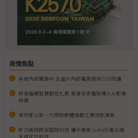
商情焦點
系統內部電路中 主晶片內部電源提供EOS防護
屏南偏鄉智慧韌性扎根 東港安泰醫院導入AI影像
辨識
英特蒙以新一代即時軟體推動工業控制革新
昕力資訊跨足國防科技 攜手美商Juxta引進尖端
全域定位科技