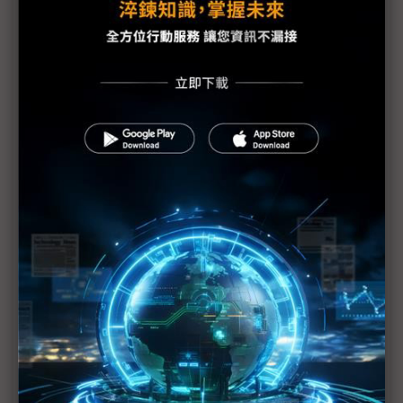
智慧製造需求普及 業者搶攻工業4.0供應鏈商機
InnoVEX新創團隊競相投入 IoT、AI、健康與生物科
技
緯穎攜手中華電信合作 體現新一代資料中心技術
中磊展出全系列NB-IoT及LTE-M產品
神達旗下Mio展出車用軟硬體解決方案
為物聯網應用添上眼睛 晶睿通訊展現三大解決方案
振樺積極發展新零售布局 展出三合一線上／線下解
決方案
英特爾於COMPUTEX發表最新處理器 分享未來PC願
景