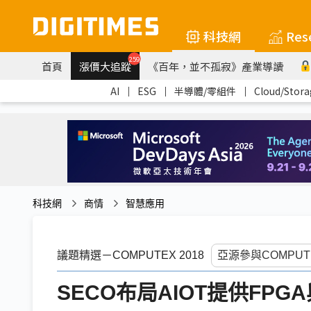
科技網
Res
259
首頁
漲價大追蹤
《百年，並不孤寂》產業導讀
AI
｜
ESG
｜
半導體/零組件
｜
Cloud/Stora
科技網
商情
智慧應用
議題精選－COMPUTEX 2018
SECO布局AIOT提供FPG