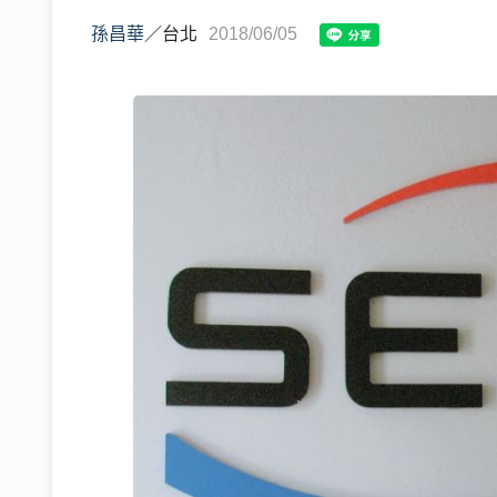
孫昌華
／
台北
2018/06/05