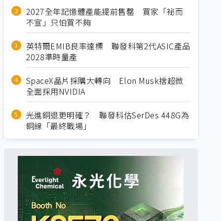
2027全年記憶體產能提前售罄 買家「祕而
不宣」只怕買不夠
英特爾EMIB良率達標 聯發科第2代ASIC產品
2028準時量產
SpaceX晶片採購大轉向 Elon Musk捨超微
全面採用NVIDIA
光進銅退更明確？ 聯發科估SerDes 448G為
銅線「最終戰場」