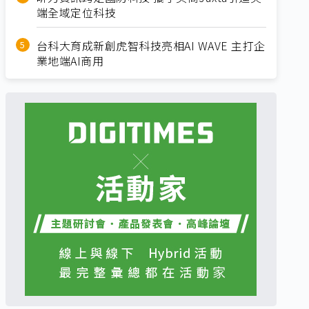
端全域定位科技
台科大育成新創虎智科技亮相AI WAVE 主打企
業地端AI商用