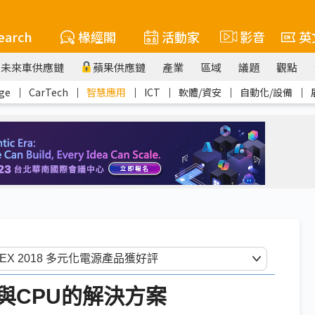
earch
椽經閣
活動家
影音
英
未來車供應鏈
蘋果供應鏈
產業
區域
議題
觀點
ge
｜
CarTech
｜
智慧應用
｜
ICT
｜
軟體/資安
｜
自動化/設備
｜
A與CPU的解決方案