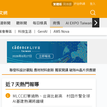
評估申請
登入
繁體版
简体版
文網
漫新聞
聽新聞
每日椽真
商情
AI EXPO Taiwan
COM
展會專區
｜
科技生活
｜
GenAI
｜
AWS Nova
聯發科設計觀點 應材材料創新 獨家開講 破除AI晶片供應鏈
近７天熱門報導
MLCC訂單過熱、出貨比創高 村田示警全球
AI基建熱潮將趨緩