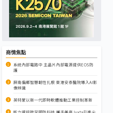
商情焦點
系統內部電路中 主晶片內部電源提供EOS防
護
屏南偏鄉智慧韌性扎根 東港安泰醫院導入AI影
像辨識
英特蒙以新一代即時軟體推動工業控制革新
昕力資訊跨足國防科技 攜手美商Juxta引進尖