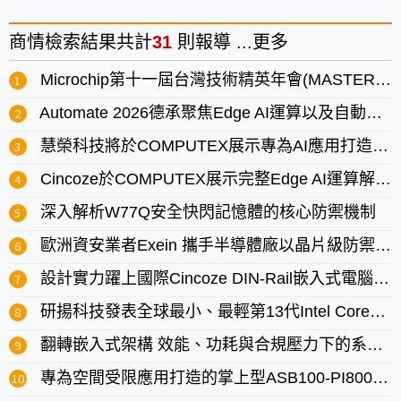
商情
檢索結果共計
31
則報導 ...
更多
Microchip第十一屆台灣技術精英年會(MASTERs)即日起開放報名
Automate 2026德承聚焦Edge AI運算以及自動化解決方案
慧榮科技將於COMPUTEX展示專為AI應用打造的新一代儲存架構
Cincoze於COMPUTEX展示完整Edge AI運算解決方案
深入解析W77Q安全快閃記憶體的核心防禦機制
歐洲資安業者Exein 攜手半導體廠以晶片級防禦搶佔CRA紅利
設計實力躍上國際Cincoze DIN-Rail嵌入式電腦榮獲2026 iF設計獎
研揚科技發表全球最小、最輕第13代Intel Core嵌入式電腦de next-RAP8-EZBOX
翻轉嵌入式架構 效能、功耗與合規壓力下的系統重構關鍵
專為空間受限應用打造的掌上型ASB100-PI800邊緣運算電腦