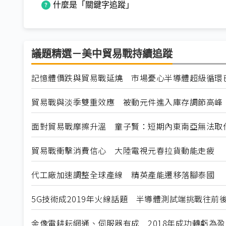
什麼是「關鍵字追蹤」
議題精選－美中貿易戰持續追蹤
記憶體價跌與貿易戰延燒 市場憂心半導體超級循環
貿易戰與淡季雙重效應 被動元件進入庫存調節高峰
面對貿易戰摩擦升溫 童子賢：短期內東南亞無法取
貿易戰衝擊消費信心 大陸電視元春拉貨動能走疲
代工廠加速調整全球產線 精英產能遷移落腳泰國
5G技術成2019年火線話題 半導體測試端挑戰往前
金像電耕耘網通、伺服器有成 2018年成功轉虧為盈