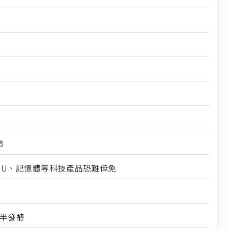
策
CPU、記憶體等科技產品恐難倖免
下半發酵