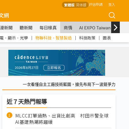
評估申請
登入
繁體版
简体版
文網
漫新聞
聽新聞
每日椽真
商情
AI EXPO Taiwan
COM
電．顯示．光學
｜
物聯科技．智慧製造
｜
科技政策
｜
圖表
一次看懂自主工廠技術藍圖，搶先布局下一波競爭力
近７天熱門報導
MLCC訂單過熱、出貨比創高 村田示警全球
AI基建熱潮將趨緩