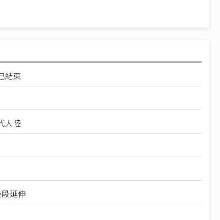
已結束
代大陸
後段延伸