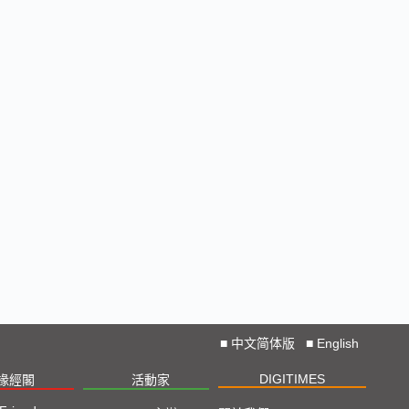
■
中文简体版
■
English
DIGITIMES
椽經閣
活動家