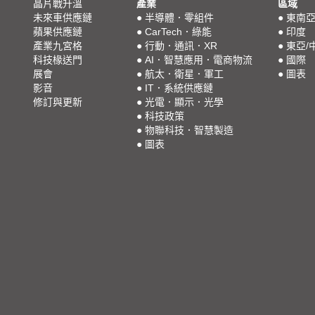
晶片戰升溫
產業
區域
未來車供應鏈
●
半導體．零組件
●
東南
蘋果供應鏈
●
CarTech．綠能
●
印度
產業九宮格
●
行動．通訊．XR
●
東亞/
科技椽送門
●
AI．智慧應用．電商物流
●
國際
展會
●
航太．衛星．軍工
●
圖表
影音
●
IT．系統供應鏈
修訂與更新
●
光電．顯示．光學
●
科技政策
●
物聯科技．智慧製造
●
圖表