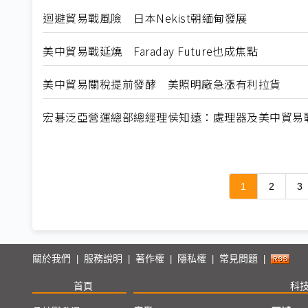
迴避貿易戰風險 日本Nekist朝緬甸發展
美中貿易戰延燒 Faraday Future也成焦點
美中貿易關稅提前發酵 美照明廠急漲有利拉貨
宏碁泛亞營運總部總經理侯知遠：處理器及美中貿易戰 
1
2
3
關於我們
服務說明
著作權
隱私權
常見問題
|
|
|
|
|
首頁
科