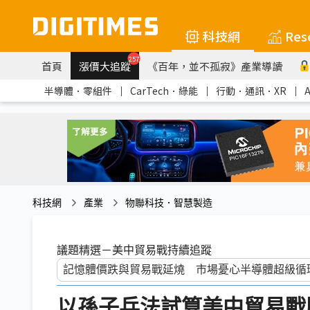
科技網
Res
257
首頁
漲價大追蹤
《百年，並不孤寂》產業導讀
半導體．零組件
｜
CarTech．綠能
｜
行動．通訊．XR
｜
科技網
產業
物聯科技．智慧製造
議題精選－美中貿易戰持續追蹤
以孫子兵法試算美中貿易戰