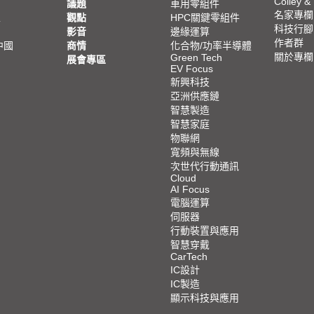
Colley &
議題
車用零組件
名家專欄
亞
觀點
HPC關鍵零組件
科技行腳
影音
邊緣運算
作者群
中國
商情
化合物/功率半導體
關於專欄
Green Tech
展會專區
EV Focus
新興科技
亞洲供應鏈
智慧製造
智慧家庭
物聯網
寬頻與無線
次世代行動通訊
Cloud
AI Focus
電腦運算
伺服器
行動裝置與應用
智慧穿戴
CarTech
IC設計
IC製造
顯示科技與應用