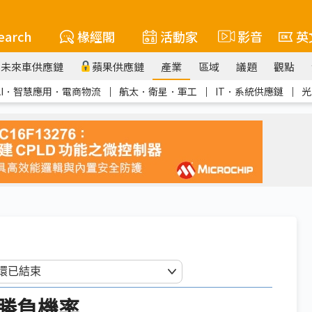
earch
椽經閣
活動家
影音
英
未來車供應鏈
蘋果供應鏈
產業
區域
議題
觀點
AI．智慧應用．電商物流
｜
航太．衛星．軍工
｜
IT．系統供應鏈
｜
光
勝負機率