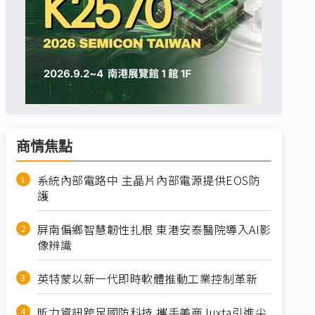
商情焦點
系統內部電路中 主晶片內部電源提供EOS防
護
屏南偏鄉智慧韌性扎根 東港安泰醫院導入AI影
像辨識
英特蒙以新一代即時軟體推動工業控制革新
昕力資訊跨足國防科技 攜手美商Juxta引進尖