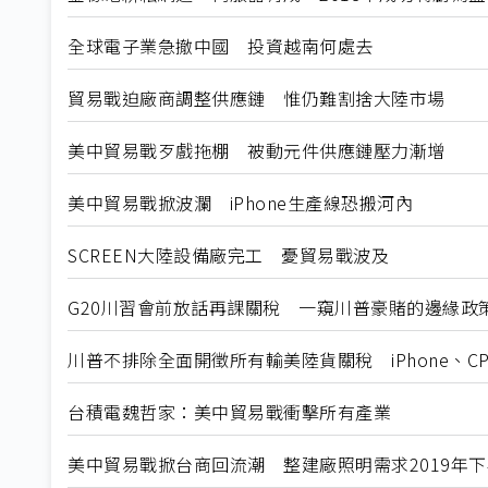
全球電子業急撤中國 投資越南何處去
貿易戰迫廠商調整供應鏈 惟仍難割捨大陸市場
美中貿易戰歹戲拖棚 被動元件供應鏈壓力漸增
美中貿易戰掀波瀾 iPhone生產線恐搬河內
SCREEN大陸設備廠完工 憂貿易戰波及
G20川習會前放話再課關稅 一窺川普豪賭的邊緣政
川普不排除全面開徵所有輸美陸貨關稅 iPhone、
台積電魏哲家：美中貿易戰衝擊所有產業
美中貿易戰掀台商回流潮 整建廠照明需求2019年