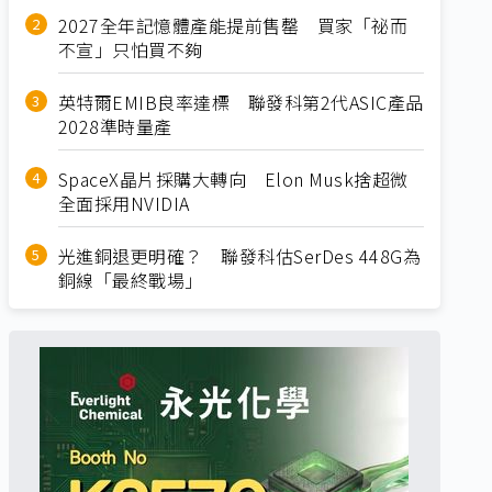
2027全年記憶體產能提前售罄 買家「祕而
不宣」只怕買不夠
英特爾EMIB良率達標 聯發科第2代ASIC產品
2028準時量產
SpaceX晶片採購大轉向 Elon Musk捨超微
全面採用NVIDIA
光進銅退更明確？ 聯發科估SerDes 448G為
銅線「最終戰場」