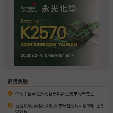
商情焦點
傳統中醫藥在預防醫學與數位健康的新定位
從經驗驅動到數據驅動 智穎智能以AI翻轉射出成
型製程