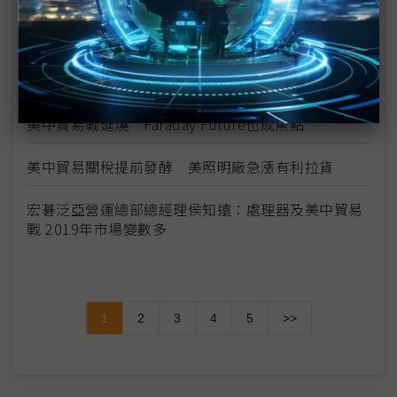
美中貿易戰掀台商回流潮 整建廠照明需求2019年下
半發酵
迴避貿易戰風險 日本Nekist朝緬甸發展
美中貿易戰延燒 Faraday Future也成焦點
美中貿易關稅提前發酵 美照明廠急漲有利拉貨
宏碁泛亞營運總部總經理侯知遠：處理器及美中貿易
戰 2019年市場變數多
1
2
3
4
5
>>