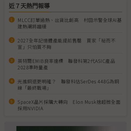
近７天熱門報導
MLCC訂單過熱、出貨比創高 村田示警全球AI基
建熱潮將趨緩
2027全年記憶體產能提前售罄 買家「祕而不
宣」只怕買不夠
英特爾EMIB良率達標 聯發科第2代ASIC產品
2028準時量產
光進銅退更明確？ 聯發科估SerDes 448G為銅
線「最終戰場」
SpaceX晶片採購大轉向 Elon Musk捨超微全面
採用NVIDIA