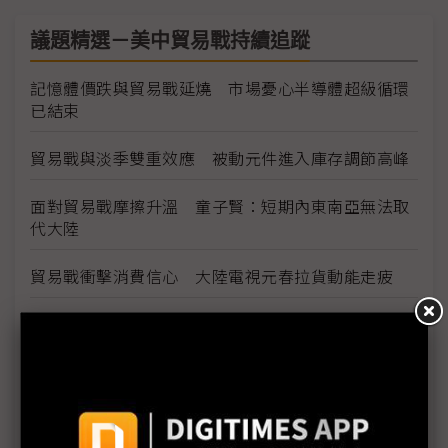
議題精選－美中貿易戰持續追蹤
記憶體價跌與貿易戰延燒 市場憂心半導體超級循環
已結束
貿易戰與淡季雙重效應 被動元件進入庫存調節高峰
面對貿易戰摩擦升溫 童子賢：短期內東南亞無法取
代大陸
貿易戰衝擊消費信心 大陸電視元春拉貨動能走疲
代工廠加速調整全球產線 精英產能遷移落腳泰國
5G技術成2019年火線話題 半導體測試端挑戰往前
後段延伸
金像電耕耘網通、伺服器有成 2018年成功轉虧為盈