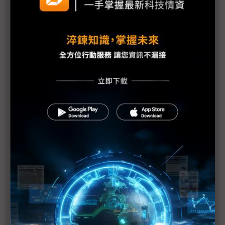
全球電子業急撤中國 投資越南何處去
貿易戰迫廠商調整供應鏈 惟仍難割捨大陸市場
美中貿易戰歹戲拖棚 被動元件供應鏈壓力漸增
美中貿易戰掀波瀾 iPhone生產線恐搬河內
SCREEN大陸設備廠完工 憂貿易戰波及
G20川習會前放話再課關稅 一窺川普豪賭的邊緣政
策
川普不排除全面開徵所有輸美陸貨關稅 iPhone、
CPU、記憶體等科技產品恐難倖免
台積電魏哲家：美中貿易戰衝擊所有產業