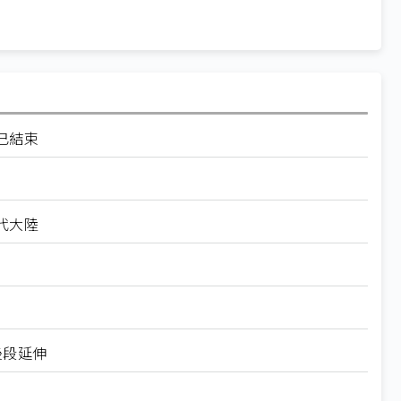
已結束
代大陸
後段延伸