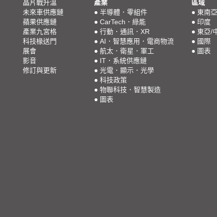
晶片戰升溫
產業
區域
未來車供應鏈
●
半導體．零組件
●
東南
蘋果供應鏈
●
CarTech．綠能
●
印度
產業九宮格
●
行動．通訊．XR
●
東亞/
科技椽送門
●
AI．智慧應用．電商物流
●
國際
展會
●
航太．衛星．軍工
●
圖表
影音
●
IT．系統供應鏈
修訂與更新
●
光電．顯示．光學
●
科技政策
●
物聯科技．智慧製造
●
圖表