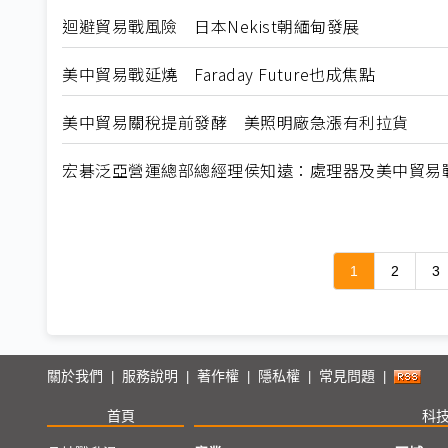
迴避貿易戰風險 日本Nekist朝緬甸發展
美中貿易戰延燒 Faraday Future也成焦點
美中貿易關稅提前發酵 美照明廠急漲有利拉貨
宏碁泛亞營運總部總經理侯知遠：處理器及美中貿易戰 
1
2
3
關於我們
服務說明
著作權
隱私權
常見問題
|
|
|
|
|
首頁
科