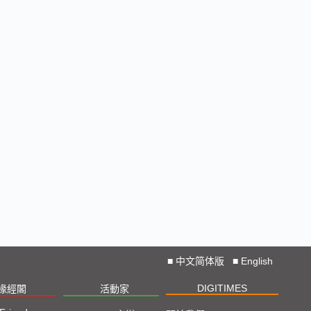
■
中文简体版
■
English
DIGITIMES
椽經閣
活動家