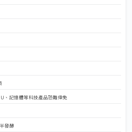
策
CPU、記憶體等科技產品恐難倖免
下半發酵