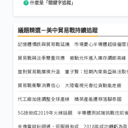
什麼是「關鍵字追蹤」
議題精選－美中貿易戰持續追蹤
記憶體價跌與貿易戰延燒 市場憂心半導體超級循環
貿易戰與淡季雙重效應 被動元件進入庫存調節高峰
面對貿易戰摩擦升溫 童子賢：短期內東南亞無法取
貿易戰衝擊消費信心 大陸電視元春拉貨動能走疲
代工廠加速調整全球產線 精英產能遷移落腳泰國
5G技術成2019年火線話題 半導體測試端挑戰往前
金像電耕耘網通、伺服器有成 2018年成功轉虧為盈