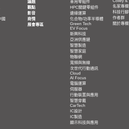
Colley &
議題
車用零組件
名家專欄
亞
觀點
HPC關鍵零組件
科技行腳
影音
邊緣運算
作者群
中國
商情
化合物/功率半導體
關於專欄
Green Tech
展會專區
EV Focus
新興科技
亞洲供應鏈
智慧製造
智慧家庭
物聯網
寬頻與無線
次世代行動通訊
Cloud
AI Focus
電腦運算
伺服器
行動裝置與應用
智慧穿戴
CarTech
IC設計
IC製造
顯示科技與應用