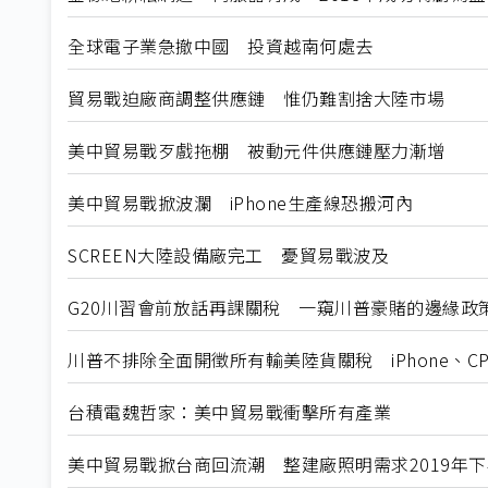
全球電子業急撤中國 投資越南何處去
貿易戰迫廠商調整供應鏈 惟仍難割捨大陸市場
美中貿易戰歹戲拖棚 被動元件供應鏈壓力漸增
美中貿易戰掀波瀾 iPhone生產線恐搬河內
SCREEN大陸設備廠完工 憂貿易戰波及
G20川習會前放話再課關稅 一窺川普豪賭的邊緣政
川普不排除全面開徵所有輸美陸貨關稅 iPhone、
台積電魏哲家：美中貿易戰衝擊所有產業
美中貿易戰掀台商回流潮 整建廠照明需求2019年