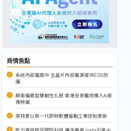
商情焦點
系統內部電路中 主晶片內部電源提供EOS防
護
屏南偏鄉智慧韌性扎根 東港安泰醫院導入AI影
像辨識
英特蒙以新一代即時軟體推動工業控制革新
昕力資訊跨足國防科技 攜手美商Juxta引進尖