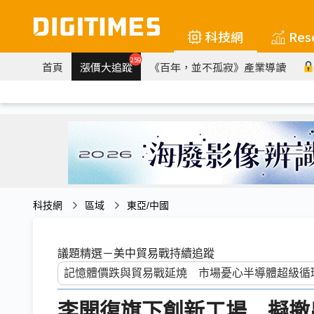
科技網
Res
259
首頁
漲價大追蹤
《百年，並不孤寂》產業導讀
科技網
區域
東亞/中國
議題精選－美中貿易戰持續追蹤
李開復旗下創新工場 擬撤