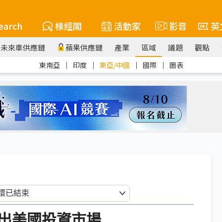
earch
椽經閣
活動家
影音
英
未來車供應鏈
蘋果供應鏈
產業
區域
議題
觀點
東南亞
｜
印度
｜
東亞/中國
｜
國際
｜
圖表
出美國投資市場