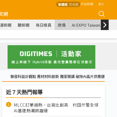
評估申請
登入
繁體版
简体版
文網
漫新聞
聽新聞
每日椽真
商情
AI EXPO Taiwan
COM
聯發科設計觀點 應材材料創新 獨家開講 破除AI晶片供應鏈
近７天熱門報導
MLCC訂單過熱、出貨比創高 村田示警全球
AI基建熱潮將趨緩