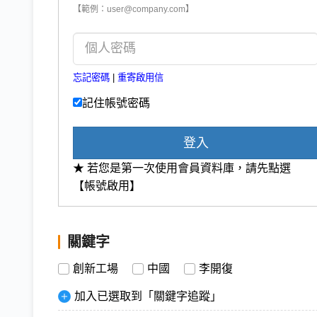
【範例：user@company.com】
忘記密碼
|
重寄啟用信
記住帳號密碼
登入
★ 若您是第一次使用會員資料庫，請先點選
【帳號啟用】
關鍵字
創新工場
中國
李開復
加入已選取到「關鍵字追蹤」