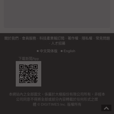
關於我們
·
會員服務
·
科技產業報訂閱
·
著作權
·
隱私權
·
常見問題
·
人才招募
■
中文简体版
■
English
下載新聞App
本網站內之全部圖文，係屬於大椽股份有限公司所有，非經本
公司同意不得將全部或部分內容轉載於任何形式之媒
體 © DIGITIMES Inc. 版權所有