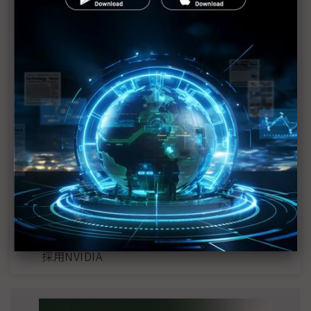
近７天熱門報導
MLCC訂單過熱、出貨比創高 村田示警全球AI基
建熱潮將趨緩
2027全年記憶體產能提前售罄 買家「祕而不
宣」只怕買不夠
英特爾EMIB良率達標 聯發科第2代ASIC產品
2028準時量產
光進銅退更明確？ 聯發科估SerDes 448G為銅
線「最終戰場」
SpaceX晶片採購大轉向 Elon Musk捨超微全面
採用NVIDIA