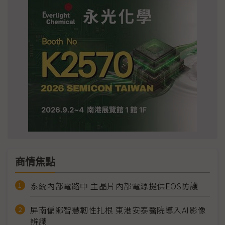
商情焦點
系統內部電路中 主晶片內部電源提供EOS防護
屏南偏鄉智慧韌性扎根 東港安泰醫院導入AI影像
辨識