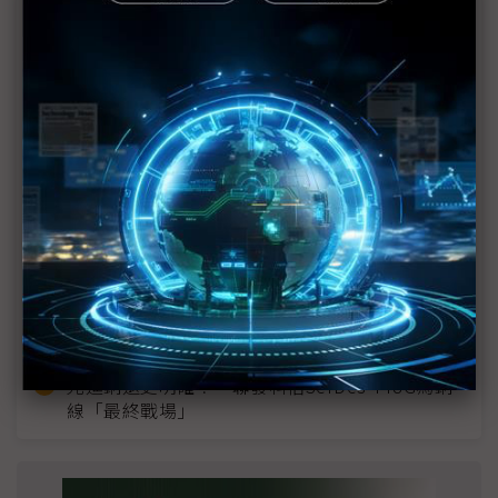
近７天熱門報導
MLCC訂單過熱、出貨比創高 村田示警全球AI基
建熱潮將趨緩
2027全年記憶體產能提前售罄 買家「祕而不
宣」只怕買不夠
英特爾EMIB良率達標 聯發科第2代ASIC產品
2028準時量產
SpaceX晶片採購大轉向 Elon Musk捨超微全面
採用NVIDIA
光進銅退更明確？ 聯發科估SerDes 448G為銅
線「最終戰場」