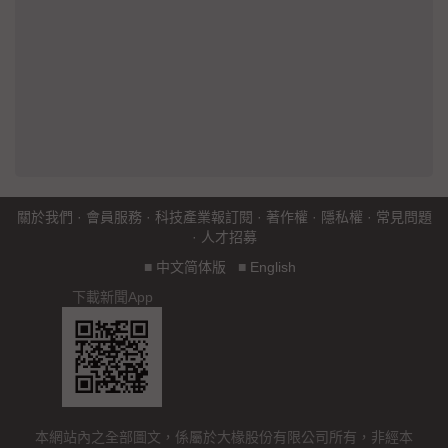
關於我們
·
會員服務
·
科技產業報訂閱
·
著作權
·
隱私權
·
常見問題
·
人才招募
■
中文简体版
■
English
下載新聞App
本網站內之全部圖文，係屬於大椽股份有限公司所有，非經本