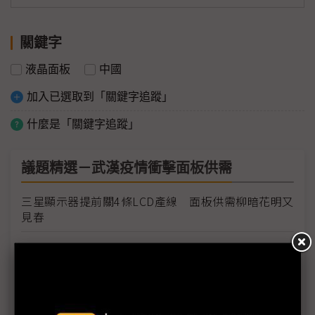
關鍵字
液晶面板
中國
加入已選取到「關鍵字追蹤」
什麼是「關鍵字追蹤」
議題精選－武漢疫情衝擊面板供需
三星顯示器提前關4條LCD產線 面板供需柳暗花明又
見春
東奧延 寒冬至 LCD電視面板或首見負成長
疫情衝擊供應鏈 元太：電子紙需求反向加溫