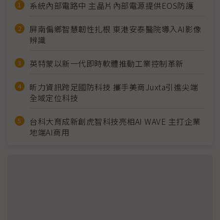
系統內部電路中 主晶片內部電源提供EOS防護
屏南偏鄉智慧韌性扎根 東港安泰醫院導入AI影像
辨識
英特蒙以新一代即時軟體推動工業控制革新
昕力資訊跨足國防科技 攜手美商Juxta引進尖端
全域定位科技
台科大育成新創虎智科技亮相AI WAVE 主打企業
地端AI商用