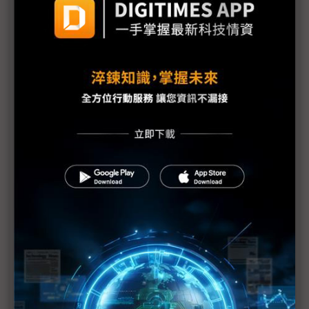
東奧延期1年 只有QD面板笑得出來？
南韓風蕭蕭 交期延後面板設備業空瘦
中國雨飄飄 面板投產全面遞延
1月全球手機面板出貨量驟減26% 1Q20悲觀
歐美疫情延燒 面板價格守不住
三星電視、現代起亞斯洛伐克廠停工1~2週
LGD廣州廠擬5月投產 中系FPD新廠估減28%
疫情導致訂單消長 2Q需求衝擊見真章
中國顯示器偏光板供給減少 疫情長期化添變數
面板供需雙降 短期內難平衡