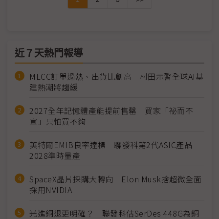
近７天熱門報導
MLCC訂單過熱、出貨比創高 村田示警全球AI基
建熱潮將趨緩
2027全年記憶體產能提前售罄 買家「祕而不
宣」只怕買不夠
英特爾EMIB良率達標 聯發科第2代ASIC產品
2028準時量產
SpaceX晶片採購大轉向 Elon Musk捨超微全面
採用NVIDIA
光進銅退更明確？ 聯發科估SerDes 448G為銅