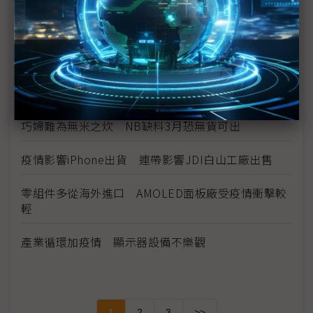
面板不足3月加劇 電視生產損失恐蔓延至5月
主力品牌備貨不減 電視面板價格續漲
宸鴻3月復工率8成 奈米銀手機有望下半年量產
巧婦難為無米之炊 NB缺料3月恐無貨可出
疫情影響iPhone出貨 連帶影響JDI白山工廠出售
零組件多從海外進口 AMOLED面板廠受疫情衝擊較
輕
產業循環加疫情 顯示器設備不樂觀
1
2
3
>>