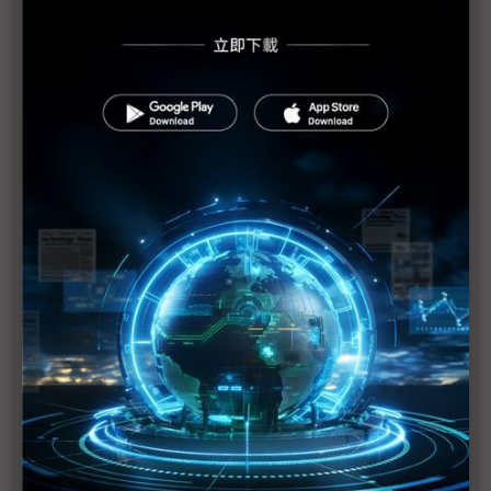
疫情凸顯中國製造不再美好
越南斷料嚴重 跨國企業採緊急措施
中國需求驟跌 手機市場1H20很傷
中國原料進不來 越南電子業大麻煩
三星避免零件斷炊 海空兩路急送越南
憂斷貨壓力 英特爾等10家大廠要求越南政府協助
疫情衝擊全球 越南製造業遭斷鏈
疫情衝擊越南生產 三星、樂金、台塑原料告急
疫情導致停產 越南企業尋新夥伴
疫情阻礙通關 三星越南廠求救