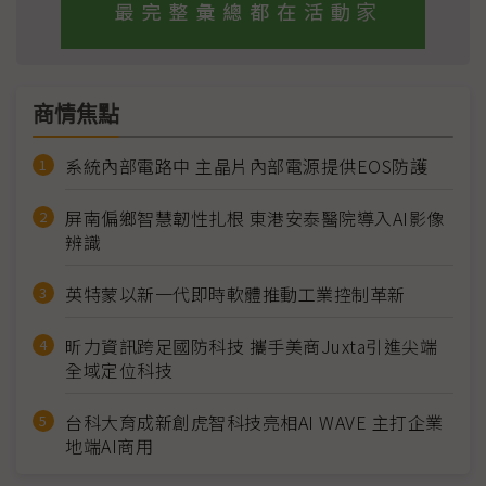
商情焦點
系統內部電路中 主晶片內部電源提供EOS防護
屏南偏鄉智慧韌性扎根 東港安泰醫院導入AI影像
辨識
英特蒙以新一代即時軟體推動工業控制革新
昕力資訊跨足國防科技 攜手美商Juxta引進尖端
全域定位科技
台科大育成新創虎智科技亮相AI WAVE 主打企業
地端AI商用