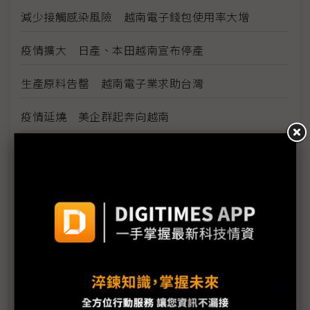
減少接觸感染風險 越南電子錢包使用率大增
疫情擴大 日產、本田越南宣布停產
生產原料告罄 越南電子業求助台灣
疫情延燒 美企群起奔向越南
疫情徘徊不去 越南電子業瀕臨危機
三星越南廠營運良好
越南製造續缺料 恐衝擊全球供應鏈
疫情引爆企業出走 遷廠快過貿易戰
疫情蔓延 越南50%日企為斷鏈所苦