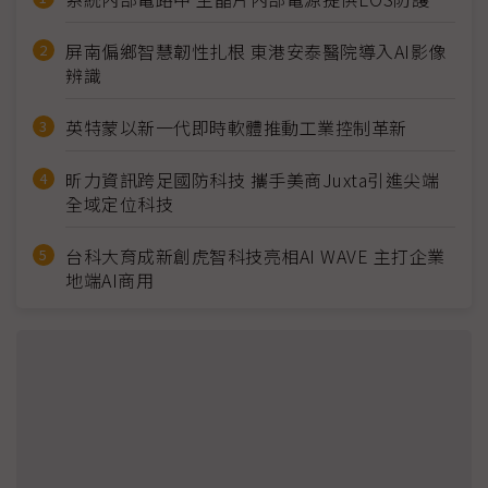
屏南偏鄉智慧韌性扎根 東港安泰醫院導入AI影像
辨識
英特蒙以新一代即時軟體推動工業控制革新
昕力資訊跨足國防科技 攜手美商Juxta引進尖端
全域定位科技
台科大育成新創虎智科技亮相AI WAVE 主打企業
地端AI商用