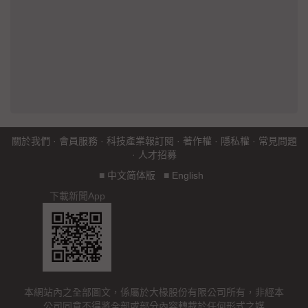
關於我們
·
會員服務
·
科技產業報訂閱
·
著作權
·
隱私權
·
常見問題
·
人才招募
■
中文简体版
■
English
下載新聞App
本網站內之全部圖文，係屬於大椽股份有限公司所有，非經本
公司同意不得將全部或部分內容轉載於任何形式之媒