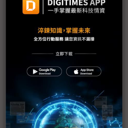
病毒之前兵敗如山倒 美全球老大地位恐不保？
1Q20全球種子輪融資衰退 投資機構反衝刺亞洲市場
疫情恐使全球GDP蒸發1.1兆美元
武漢肺炎疫情超越SARS 但中國經濟體質卻已大不如
前
（Daily Issue）躲得了灰犀牛躲不了黑天鵝 中美競
爭2.0三大可能場景
疫情燒 貿戰緩 中美互降關稅
經濟學家估疫情將使中國1Q20經濟成長率降到
4~4.5%
全球鏈脣齒相依 美國可能因疫情獲益嗎？