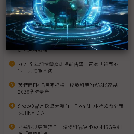
圍堵武漢疫情 一帶一路或成阻礙
近７天熱門報導
MLCC訂單過熱、出貨比創高 村田示警全球AI基
建熱潮將趨緩
2027全年記憶體產能提前售罄 買家「祕而不
宣」只怕買不夠
英特爾EMIB良率達標 聯發科第2代ASIC產品
2028準時量產
SpaceX晶片採購大轉向 Elon Musk捨超微全面
採用NVIDIA
光進銅退更明確？ 聯發科估SerDes 448G為銅
線「最終戰場」