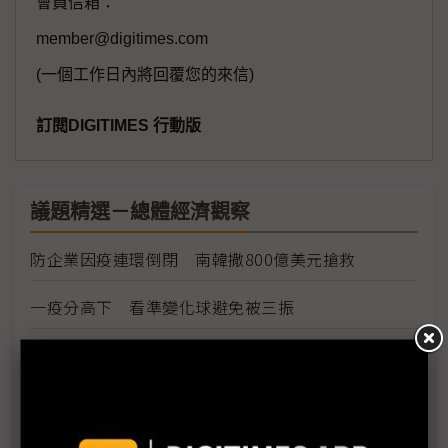
會員信箱：
member@digitimes.com
(一個工作日內將回覆您的來信)
訂閱DIGITIMES 行動版
議題精選－總體經濟觀察
防企業因疫連環倒閉 南韓撒800億美元搶救
一疫分高下 看準變化球避免被三振
輕忽疫情 美國經濟面臨三大危機
全球化受疫情衝擊 供應鏈洗牌也難「去中」