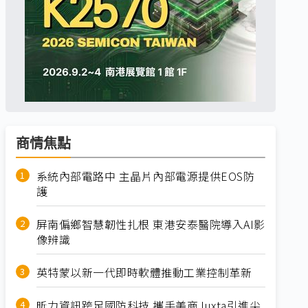
商情焦點
系統內部電路中 主晶片內部電源提供EOS防
護
屏南偏鄉智慧韌性扎根 東港安泰醫院導入AI影
像辨識
英特蒙以新一代即時軟體推動工業控制革新
昕力資訊跨足國防科技 攜手美商Juxta引進尖