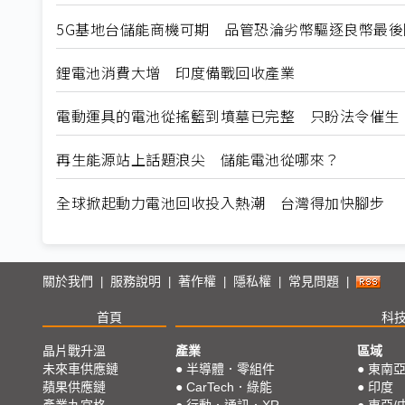
5G基地台儲能商機可期 品管恐淪劣幣驅逐良幣最後
鋰電池消費大增 印度備戰回收產業
電動運具的電池從搖籃到墳墓已完整 只盼法令催生
再生能源站上話題浪尖 儲能電池從哪來？
全球掀起動力電池回收投入熱潮 台灣得加快腳步
關於我們
服務說明
著作權
隱私權
常見問題
|
|
|
|
|
首頁
科
晶片戰升溫
產業
區域
未來車供應鏈
●
半導體．零組件
●
東南
蘋果供應鏈
●
CarTech．綠能
●
印度
產業九宮格
●
行動．通訊．XR
●
東亞/