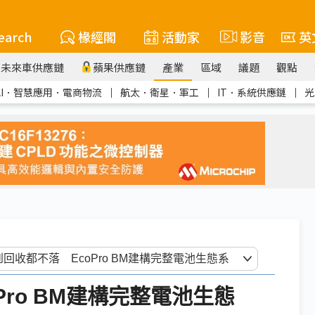
earch
椽經閣
活動家
影音
英
未來車供應鏈
蘋果供應鏈
產業
區域
議題
觀點
AI．智慧應用．電商物流
｜
航太．衛星．軍工
｜
IT．系統供應鏈
｜
光
ro BM建構完整電池生態