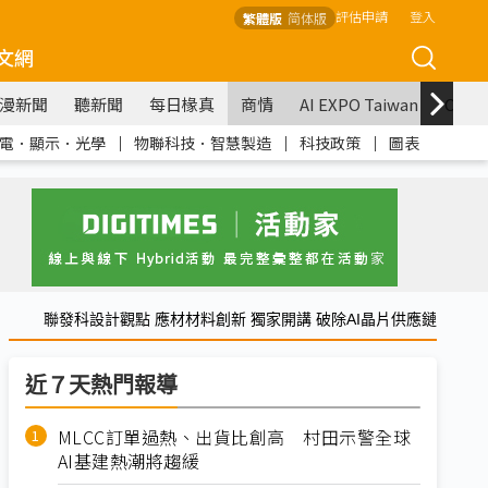
評估申請
登入
繁體版
简体版
文網
漫新聞
聽新聞
每日椽真
商情
AI EXPO Taiwan
COM
電．顯示．光學
｜
物聯科技．智慧製造
｜
科技政策
｜
圖表
聯發科設計觀點 應材材料創新 獨家開講 破除AI晶片供應鏈
近７天熱門報導
MLCC訂單過熱、出貨比創高 村田示警全球
AI基建熱潮將趨緩