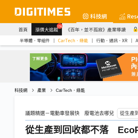
科技網
Res
259
首頁
漲價大追蹤
《百年，並不孤寂》產業導讀
半導體．零組件
｜
CarTech．綠能
｜
行動．通訊．XR
｜
科技網
產業
CarTech．綠能
議題精選－電動車發展快 廢電池去哪兒
從生產到回收都不落 EcoP