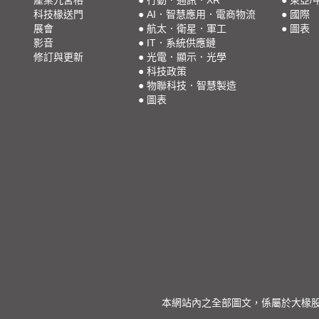
科技椽送門
●
AI．智慧應用．電商物流
●
國際
展會
●
航太．衛星．軍工
●
圖表
影音
●
IT．系統供應鏈
修訂與更新
●
光電．顯示．光學
●
科技政策
●
物聯科技．智慧製造
●
圖表
本網站內之全部圖文，係屬於大椽股份有