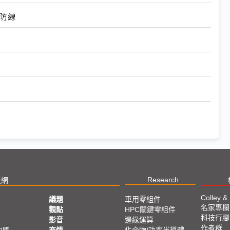
防線
Research
技網
Colley &
議題
車用零組件
名家專欄
亞
觀點
HPC關鍵零組件
科技行腳
影音
邊緣運算
作者群
中國
商情
化合物/功率半導體