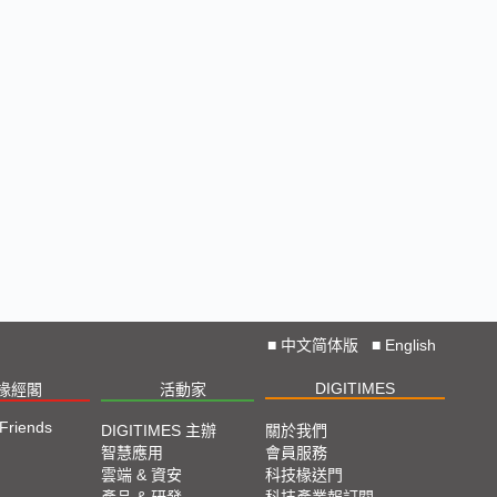
■
中文简体版
■
English
DIGITIMES
椽經閣
活動家
 Friends
DIGITIMES 主辦
關於我們
智慧應用
會員服務
雲端 & 資安
科技椽送門
產品 & 研發
科技產業報訂閱