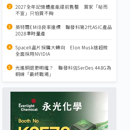
2027全年記憶體產能提前售罄 買家「祕而
不宣」只怕買不夠
英特爾EMIB良率達標 聯發科第2代ASIC產品
2028準時量產
SpaceX晶片採購大轉向 Elon Musk捨超微
全面採用NVIDIA
光進銅退更明確？ 聯發科估SerDes 448G為
銅線「最終戰場」