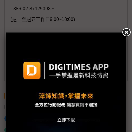
+886-02-87125398。
(週一至週五工作日9:00~18:00)
會員信箱：
member@digitimes.com
(一個工作日內將回覆您的來信)
訂閱DIGITIMES 行動版
關鍵字
數位化
數位轉型
智慧製造
加入已選取到「關鍵字追蹤」
什麼是「關鍵字追蹤」