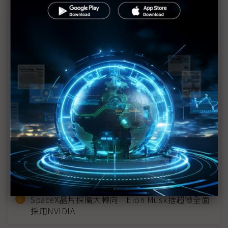
近７天熱門報導
MLCC訂單過熱、出貨比創高 村田示警全球AI基
建熱潮將趨緩
2027全年記憶體產能提前售罄 買家「祕而不
宣」只怕買不夠
英特爾EMIB良率達標 聯發科第2代ASIC產品
2028準時量產
光進銅退更明確？ 聯發科估SerDes 448G為銅
線「最終戰場」
SpaceX晶片採購大轉向 Elon Musk捨超微全面
採用NVIDIA