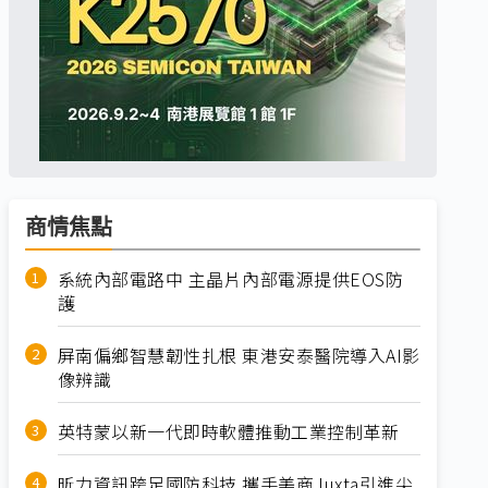
商情焦點
系統內部電路中 主晶片內部電源提供EOS防
護
屏南偏鄉智慧韌性扎根 東港安泰醫院導入AI影
像辨識
英特蒙以新一代即時軟體推動工業控制革新
昕力資訊跨足國防科技 攜手美商Juxta引進尖