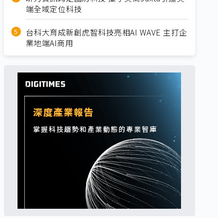
端全域定位科技
台科大育成新創虎智科技亮相AI WAVE 主打企
業地端AI商用