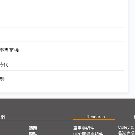
慧零售商機
時代
勢
Research
技網
Colley &
議題
車用零組件
名家專欄
亞
觀點
HPC關鍵零組件