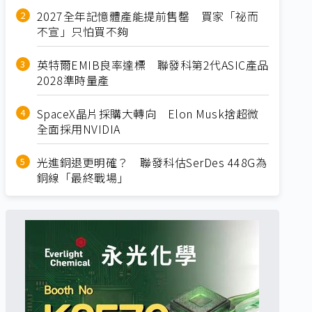
2027全年記憶體產能提前售罄 買家「祕而
不宣」只怕買不夠
英特爾EMIB良率達標 聯發科第2代ASIC產品
2028準時量產
SpaceX晶片採購大轉向 Elon Musk捨超微
全面採用NVIDIA
光進銅退更明確？ 聯發科估SerDes 448G為
銅線「最終戰場」