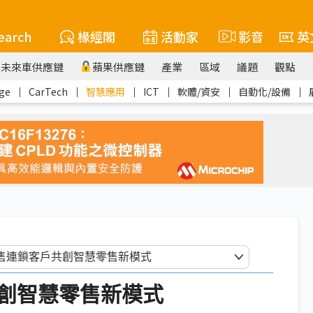
earch
椽經閣
活動家
影音
英
未來車供應鏈
蘋果供應鏈
產業
區域
議題
觀點
ge
｜
CarTech
｜
智慧應用
｜
ICT
｜
軟體/資安
｜
自動化/設備
｜
創智慧零售新模式