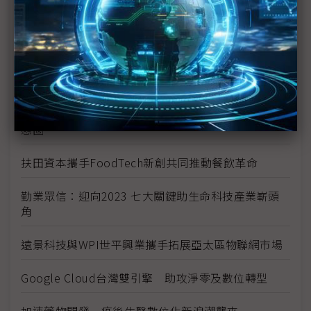
少子化趨勢無可逆轉 產業用人策略應全面檢討
企業最缺的DX人才 商模、策略和數據能力須兼備
SEMICON Taiwan首度推出全球汽車晶片高峰論壇
攜手經濟部鏈結台灣及全球車用半導體與汽車產業生
態圈
扶田資本攜手FoodTech新創共同推動餐飲革命
勤業眾信：迎向2023 七大關鍵助生命科技產業嶄頭
角
遠景科技與WPI世平興業攜手拓展亞太區物聯網市場
Google Cloud台灣雙引擎 助攻淨零及數位轉型