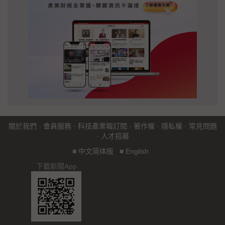
關於我們
·
會員服務
·
科技產業報訂閱
·
著作權
·
隱私權
·
常見問題
·
人才招募
■
中文简体版
■
English
下載新聞App