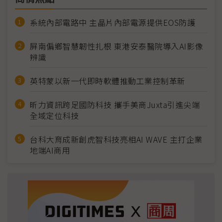
系統內部電路中 主晶片內部電源提供EOS防護
屏南偏鄉智慧韌性扎根 東港安泰醫院導入AI影像
辨識
英特蒙以新一代即時軟體推動工業控制革新
昕力資訊跨足國防科技 攜手美商Juxta引進尖端
全域定位科技
台科大育成新創虎智科技亮相AI WAVE 主打企業
地端AI商用