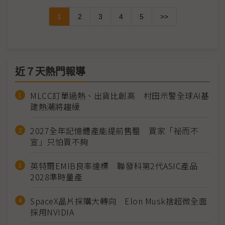
1
2
3
4
5
>>
近７天熱門報導
MLCC訂單過熱、出貨比創高 村田示警全球AI基
建熱潮將趨緩
2027全年記憶體產能提前售罄 買家「祕而不
宣」只怕買不夠
英特爾EMIB良率達標 聯發科第2代ASIC產品
2028準時量產
SpaceX晶片採購大轉向 Elon Musk捨超微全面
採用NVIDIA