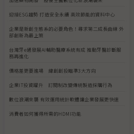
加速藥物開發 疫後生醫數位化新浪潮襲來
迎接ESG趨勢 打造安全永續 高效節能的資料中心
企業是新創生態系的必要角色！尋求第二成長曲線 外
部創新為最上策
台灣牙e通發展AI輔助醫療系統有成 推動牙醫診斷服
務再進化
價格差更要進場 緯創創投瞄準3大方向
企業IT投資躍升 訂閱制改變傳統製造採購行為
數位浪潮來襲 有效運用統計軟體讓企業發展更快速
消費者如何獲得所需的HDMI功能