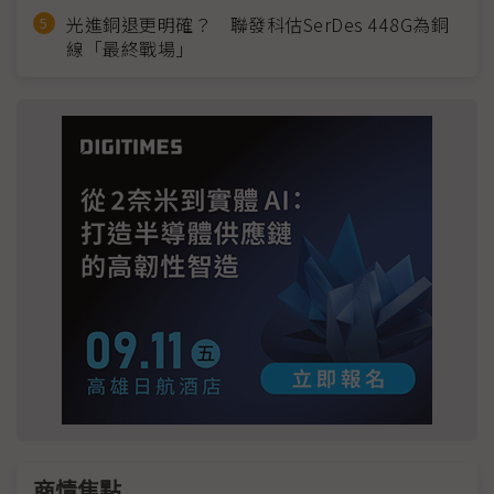
光進銅退更明確？ 聯發科估SerDes 448G為銅
線「最終戰場」
商情焦點