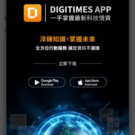
波蘭
亞洲光學
力晶
數位轉型
加入已選取到「關鍵字追蹤」
什麼是「關鍵字追蹤」
議題精選－數位轉型專網
2022智造轉型大調查(上)系統整合與人才成首要課
題、ESG列升級目標
2022智造轉型大調查(下)遠端辦公、備份備援為製造
業首要雲端應用
宏庭科技協助公部門發展與數位轉型
經濟逆風徒增客戶壓力 雲端業者下調業績展望
F5 rSeries新平台實現基礎設施的自動化與未來化