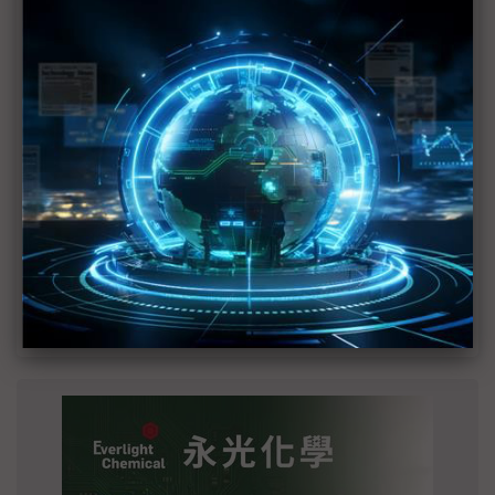
建熱潮將趨緩
2027全年記憶體產能提前售罄 買家「祕而不
宣」只怕買不夠
英特爾EMIB良率達標 聯發科第2代ASIC產品
2028準時量產
SpaceX晶片採購大轉向 Elon Musk捨超微全面
採用NVIDIA
光進銅退更明確？ 聯發科估SerDes 448G為銅
線「最終戰場」