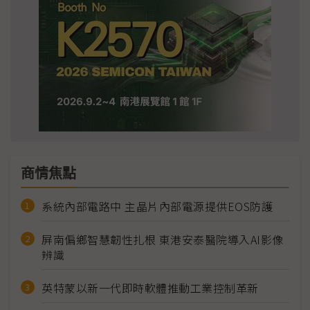
商情焦點
系統內部電路中 主晶片內部電源提供EOS防護
屏南偏鄉智慧韌性扎根 東港安泰醫院導入AI影像
辨識
英特蒙以新一代即時軟體推動工業控制革新