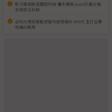
昕力資訊跨足國防科技 攜手美商Juxta引進尖端
全域定位科技
台科大育成新創虎智科技亮相AI WAVE 主打企業
地端AI商用