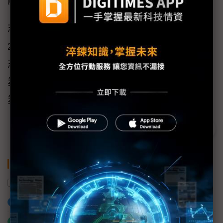
體製程設備及載板解決方案。
志聖總經理梁又文表示，目前志聖ROE
23.04%、天下雜誌千大製造排行519名，未來
志聖將緊貼客戶需求，不斷推陳出新，精進本
業技術與體質，爭取名次逐年攀升，與台灣產
業一起打世界盃。
關鍵字
證交所
志聖工業
加入已選取到「關鍵字追蹤」
什麼是「關鍵字追蹤」