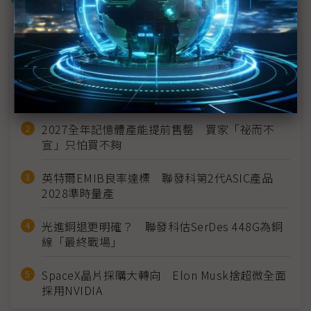
近７天熱門報導
MLCC訂單過熱、出貨比創高 村田示警全球AI基
建熱潮將趨緩
2027全年記憶體產能提前售罄 買家「祕而不
宣」只怕買不夠
英特爾EMIB良率達標 聯發科第2代ASIC產品
2028準時量產
光進銅退更明確？ 聯發科估SerDes 448G為銅
線「最終戰場」
SpaceX晶片採購大轉向 Elon Musk捨超微全面
採用NVIDIA