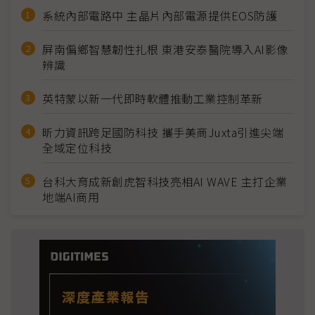
系統內部電路中 主晶片內部電源提供EOS防護
屏南偏鄉智慧韌性扎根 東港安泰醫院導入AI影像
辨識
英特蒙以新一代即時軟體推動工業控制革新
昕力資訊跨足國防科技 攜手美商Juxta引進尖端
全域定位科技
台科大育成新創虎智科技亮相AI WAVE 主打企業
地端AI商用