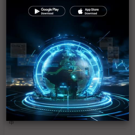
拜登擴大出口制裁中國半導體 中結盟韓、加強補助
反制
中芯14奈米以下斷供？ 美自然人/法人嚴禁助中開
發先進製程
美出口管制新規改弦易轍 拉大與中國晶片技術世代
差距
華為擬藉鵬芯微迴避美國制裁 美商務部BIS查核中
長江存儲遭列未核實清單 距離美方黑名單制裁一步
遙
華府全方位管制新規 恐讓中國半導體產業跛腳
美祭全面性輸中管制 NVIDIA、SK海力士、應材評估
中