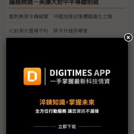
議題精選－美擴大對中半導體制裁
面對美禁令再縮緊 中國加速記憶體國產化之路
IC封測大環境不利 禁令升級添寒意
檢測分析擁四大動能 G2格局下收穫仍豐
美國禁令深化制裁強度 中芯2023年成長恐腰斬
中美科技戰難和解 美稱業者申請豁免 得有被駁回
準備
美制裁新令三星、SK海力士無立即影響
然衝擊半導體市況後續效應不容小覷
美晶片輸中禁令涉AI、超級電腦晶片 台韓廠同受
FDPR規範