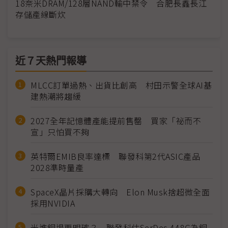
18奈米DRAM/128層NAND輸中禁令 合肥長鑫長江
存儲產線斷炊
近７天熱門報導
MLCC訂單過熱、出貨比創高 村田示警全球AI基
建熱潮將趨緩
2027全年記憶體產能提前售罄 買家「祕而不
宣」只怕買不夠
英特爾EMIB良率達標 聯發科第2代ASIC產品
2028準時量產
SpaceX晶片採購大轉向 Elon Musk捨超微全面
採用NVIDIA
光進銅退更明確？ 聯發科估SerDes 448G為銅