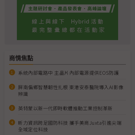
商情焦點
系統內部電路中 主晶片內部電源提供EOS防護
屏南偏鄉智慧韌性扎根 東港安泰醫院導入AI影像
辨識
英特蒙以新一代即時軟體推動工業控制革新
昕力資訊跨足國防科技 攜手美商Juxta引進尖端
全域定位科技