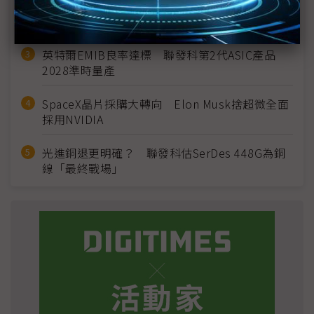
2027全年記憶體產能提前售罄 買家「祕而不
宣」只怕買不夠
英特爾EMIB良率達標 聯發科第2代ASIC產品
2028準時量產
SpaceX晶片採購大轉向 Elon Musk捨超微全面
採用NVIDIA
光進銅退更明確？ 聯發科估SerDes 448G為銅
線「最終戰場」