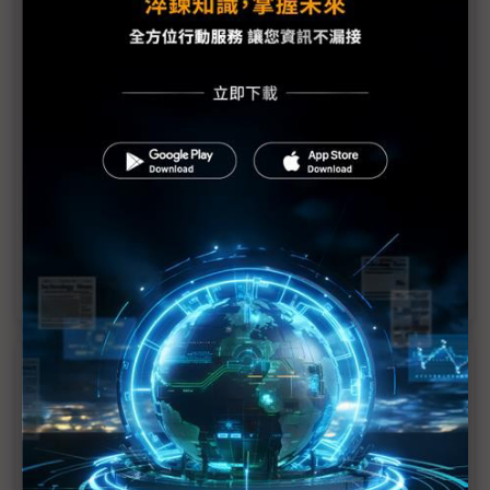
碳封存利用之路漫漫 中油揭三大困難
搶攻低碳轉型關鍵技術，台泥、亞泥、中油如何布局
CCUS？
新加坡淨零時程提前 政府帶頭發展氫能
大環境影響能源產業 中油忙甩碳排兼轉型
美國氣候變遷法案停看聽
近７天熱門報導
MLCC訂單過熱、出貨比創高 村田示警全球AI基
建熱潮將趨緩