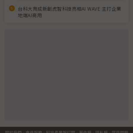
台科大育成新創虎智科技亮相AI WAVE 主打企業
地端AI商用
關於我們
·
會員服務
·
科技產業報訂閱
·
著作權
·
隱私權
·
常見問題