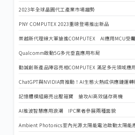
2023年全球晶圓代工產業市場趨勢
PNY COMPUTEX 2023重磅登場推出新品
崇越新代理線大軍搶進COMPUTEX AI應用MCU受
Qualcomm啟動5G多元垂直應用布局
勤誠創新產品陣容亮相COMPUTEX 滿足多元領域應
ChatGPT與NVIDIA齊推動！AI生態火熱成供應鏈運
記憶體模組廠亮出壓箱寶 搶攻AI高效儲存商機
AI推波智慧應用浪潮 IPC業者參展兩種面貌
Ambient Photonics室內光源太陽能電池啟動太陽