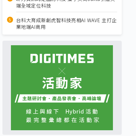
端全域定位科技
台科大育成新創虎智科技亮相AI WAVE 主打企
業地端AI商用