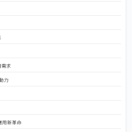
矚
用需求
轉動力
能應用新革命