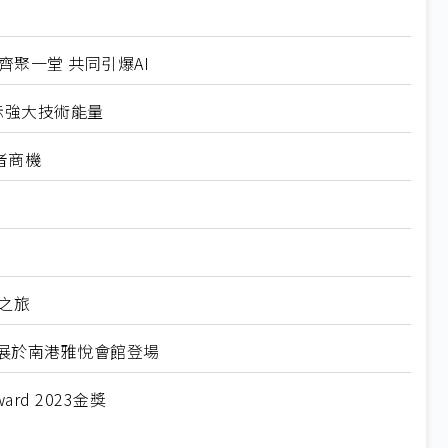
隊齊聚一堂 共同引爆AI
示強大技術能量
者商機
驗之旅
IP專屬展於南港雅悅會館登場
ard 2023金獎