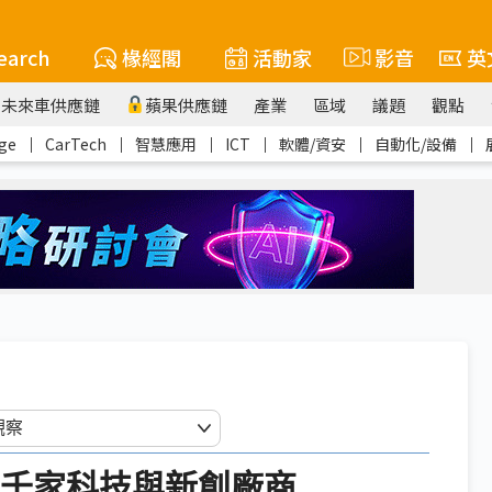
earch
椽經閣
活動家
影音
英
未來車供應鏈
蘋果供應鏈
產業
區域
議題
觀點
ge
｜
CarTech
｜
智慧應用
｜
ICT
｜
軟體/資安
｜
自動化/設備
｜
聚全球千家科技與新創廠商