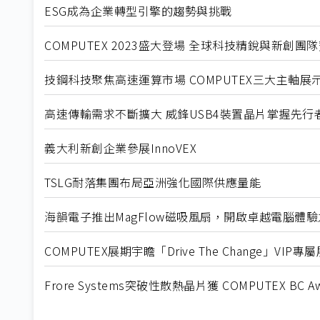
ESG成為企業轉型引擎的趨勢與挑戰
COMPUTEX 2023盛大登場 全球科技精銳與新創團
技鋼科技聚焦高速運算市場 COMPUTEX三大主軸展
高速傳輸需求不斷擴大 威鋒USB4裝置晶片掌握先行
義大利新創企業參展InnoVEX
TSLG耐落集團布局亞洲強化國際供應量能
海韻電子推出MagFlow磁吸風扇，開啟卓越電腦體
COMPUTEX展期宇瞻「Drive The Change」V
Frore Systems突破性散熱晶片獲 COMPUTEX BC Aw