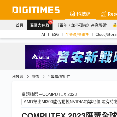
科技網
Res
259
首頁
漲價大追蹤
《百年，並不孤寂》產業導讀
AI
｜
ESG
｜
半導體/零組件
｜
Cloud/Stora
科技網
商情
半導體/零組件
議題精選－COMPUTEX 2023
COMPUTEX 2023匯