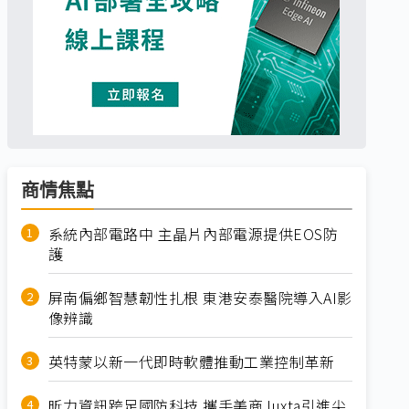
商情焦點
系統內部電路中 主晶片內部電源提供EOS防
護
屏南偏鄉智慧韌性扎根 東港安泰醫院導入AI影
像辨識
英特蒙以新一代即時軟體推動工業控制革新
昕力資訊跨足國防科技 攜手美商Juxta引進尖