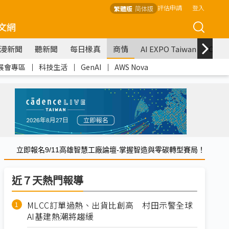
評估申請
登入
繁體版
简体版
文網
漫新聞
聽新聞
每日椽真
商情
AI EXPO Taiwan
COM
展會專區
｜
科技生活
｜
GenAI
｜
AWS Nova
立即報名9/11高雄智慧工廠論壇-掌握智造與零碳轉型賽局！
近７天熱門報導
MLCC訂單過熱、出貨比創高 村田示警全球
AI基建熱潮將趨緩