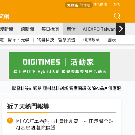
評估申請
登入
繁體版
简体版
文網
漫新聞
聽新聞
每日椽真
商情
AI EXPO Taiwan
COM
電．顯示．光學
｜
物聯科技．智慧製造
｜
科技政策
｜
圖表
聯發科設計觀點 應材材料創新 獨家開講 破除AI晶片供應鏈
近７天熱門報導
MLCC訂單過熱、出貨比創高 村田示警全球
AI基建熱潮將趨緩