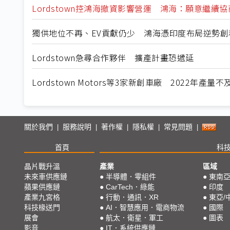
Lordstown控鴻海撤資影響營運 鴻海：願意繼續協
獨供地位不再、EV貢獻仍少 鴻海憑印度布局逆勢創
Lordstown急尋合作夥伴 擴產計畫恐遞延
Lordstown Motors等3家新創車廠 2022年產量
關於我們
服務說明
著作權
隱私權
常見問題
|
|
|
|
|
首頁
科
晶片戰升溫
產業
區域
未來車供應鏈
●
半導體．零組件
●
東南
蘋果供應鏈
●
CarTech．綠能
●
印度
產業九宮格
●
行動．通訊．XR
●
東亞/
科技椽送門
●
AI．智慧應用．電商物流
●
國際
展會
●
航太．衛星．軍工
●
圖表
影音
●
IT．系統供應鏈