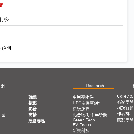
商
利多
不及預期
Research
技網
Colley &
議題
車用零組件
名家專欄
亞
觀點
HPC關鍵零組件
科技行腳
影音
邊緣運算
作者群
中國
商情
化合物/功率半導體
關於專欄
Green Tech
展會專區
EV Focus
新興科技