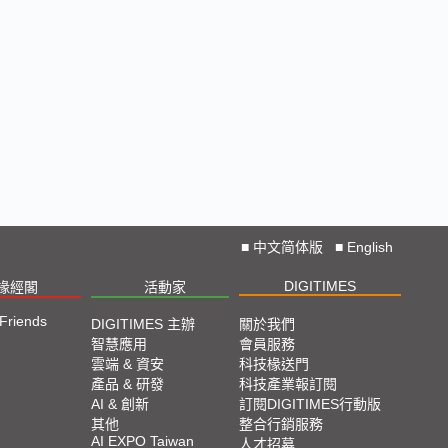
■
中文简体版
■
English
DIGITIMES
椽經閣
活動家
 Friends
DIGITIMES 主辦
關於我們
智慧應用
會員服務
雲端 & 資安
科技椽送門
產品 & 研發
科技產業報訂閱
AI & 創新
訂閱DIGITIMES行動版
其他
整合行銷服務
AI EXPO Taiwan
人才招募