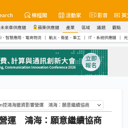
earch
椽經閣
活動家
影音
英
未來車供應鏈
蘋果供應鏈
產業
區域
議題
觀點
AI．智慧應用．電商物流
｜
航太．衛星．軍工
｜
IT．系統供應鏈
｜
光
影響營運 鴻海：願意繼續協商