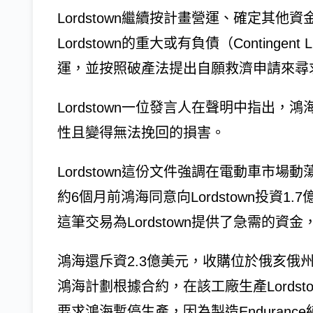
Lordstown繼續按計畫營運、確定其
Lordstown的重大或有負債（Contingent 
運，並按照破產法提出自願救濟申請來尋
Lordstown一位發言人在聲明中指出
性且變得無法挽回的損害。
Lordstown這份文件強調在電動車市
約6個月前鴻海同意向Lordstown投資1.7
這筆交易為Lordstown提供了急需的
鴻海還斥資2.3億美元，收購位於俄亥俄州L
鴻海計劃根據合約，在該工廠生產Lordstow
要求鴻海暫停生產，因為製造Enduranc