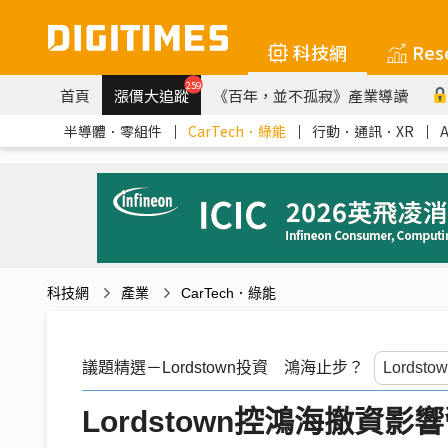
科技網
Res
259
首頁
漲價大追蹤
《百年，並不孤寂》產業導讀
半導體．零組件
｜
CarTech．綠能
｜
行動．通訊．XR
｜
科技網
產業
CarTech．綠能
議題精選－Lordstown投資 鴻海止步？
Lordstown控鴻海撤資