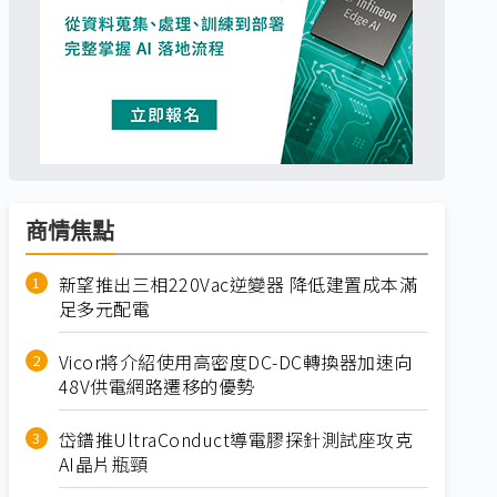
商情焦點
新望推出三相220Vac逆變器 降低建置成本滿
足多元配電
Vicor將介紹使用高密度DC-DC轉換器加速向
48V供電網路遷移的優勢
岱鐠推UltraConduct導電膠探針測試座攻克
AI晶片瓶頸