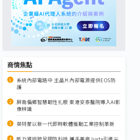
商情焦點
系統內部電路中 主晶片內部電源提供EOS防
護
屏南偏鄉智慧韌性扎根 東港安泰醫院導入AI影
像辨識
英特蒙以新一代即時軟體推動工業控制革新
昕力資訊跨足國防科技 攜手美商Juxta引進尖