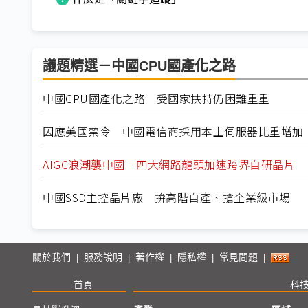
議題精選－中國CPU國產化之路
中國CPU國產化之路 受國家扶持仍困難重重
因應美國禁令 中國電信商採用本土伺服器比重增加
AIGC浪潮襲中國 四大網路龍頭加速跨界自研晶片
中國SSD主控晶片廠 拚高階自產、搶企業級市場
關於我們
服務說明
著作權
隱私權
常見問題
|
|
|
|
|
首頁
科