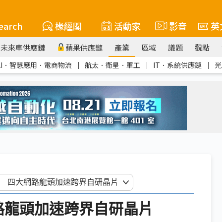
earch
椽經閣
活動家
影音
英
未來車供應鏈
蘋果供應鏈
產業
區域
議題
觀點
AI．智慧應用．電商物流
｜
航太．衛星．軍工
｜
IT．系統供應鏈
｜
光
路龍頭加速跨界自研晶片