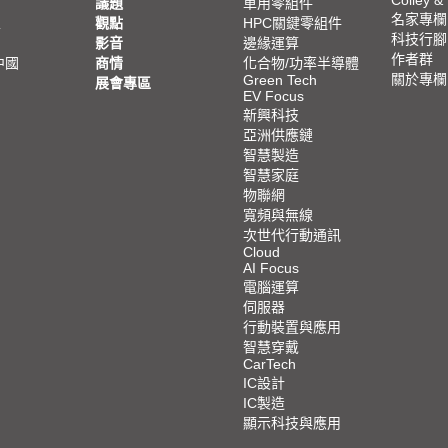
議題
車用零組件
名家專欄
亞
觀點
HPC關鍵零組件
科技行腳
影音
邊緣運算
作者群
中國
商情
化合物/功率半導體
關於專欄
Green Tech
展會專區
EV Focus
新興科技
亞洲供應鏈
智慧製造
智慧家庭
物聯網
寬頻與無線
次世代行動通訊
Cloud
AI Focus
電腦運算
伺服器
行動裝置與應用
智慧穿戴
CarTech
IC設計
IC製造
顯示科技與應用