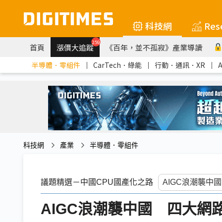
科技網
Res
259
首頁
漲價大追蹤
《百年，並不孤寂》產業導讀
半導體．零組件
｜
CarTech．綠能
｜
行動．通訊．XR
｜
科技網
產業
半導體．零組件
議題精選－中國CPU國產化之路
AIGC浪潮襲中國 四大網