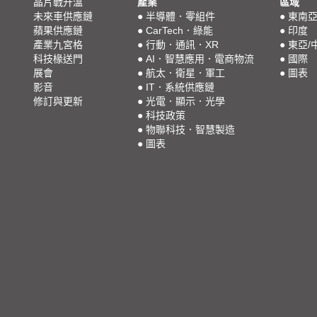
晶片戰升溫
產業
區域
未來車供應鏈
●
半導體．零組件
●
東南
蘋果供應鏈
●
CarTech．綠能
●
印度
產業九宮格
●
行動．通訊．XR
●
東亞/
科技椽送門
●
AI．智慧應用．電商物流
●
國際
展會
●
航太．衛星．軍工
●
圖表
影音
●
IT．系統供應鏈
修訂與更新
●
光電．顯示．光學
●
科技政策
●
物聯科技．智慧製造
●
圖表