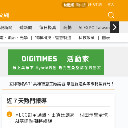
評估申請
登入
繁體版
简体版
文網
漫新聞
聽新聞
每日椽真
商情
AI EXPO Taiwan
COM
電．顯示．光學
｜
物聯科技．智慧製造
｜
科技政策
｜
圖表
立即報名9/11高雄智慧工廠論壇-掌握智造與零碳轉型賽局！
近７天熱門報導
MLCC訂單過熱、出貨比創高 村田示警全球
AI基建熱潮將趨緩