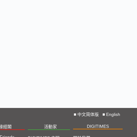
■
中文简体版
■
English
DIGITIMES
椽經閣
活動家
 Friends