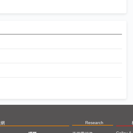
Research
技網
Colley &