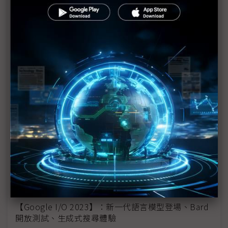
Google與三星合作擴及XR
【Google I/O 2023】Pixel Fold磨刀多時終出鞘 拉
抬折疊機聲勢，競品業者卻淡定
【Google I/O 2023】Google、三星、Oppo折疊機
比一比 Pixel Fold主打「最薄」
【Google I/O 2023】Google推NVIDIA GPU支援AI
超級電腦 搶攻LLM運算商機
【Google I/O 2023現場報導】：Google搜尋導入生
成式AI、首款折疊機問世
【Google I/O 2023】：Pixel Fold挑戰三星折疊機霸
主地位
【Google I/O 2023】：新一代語言模型登場、Bard
開放測試、生成式搜尋體驗