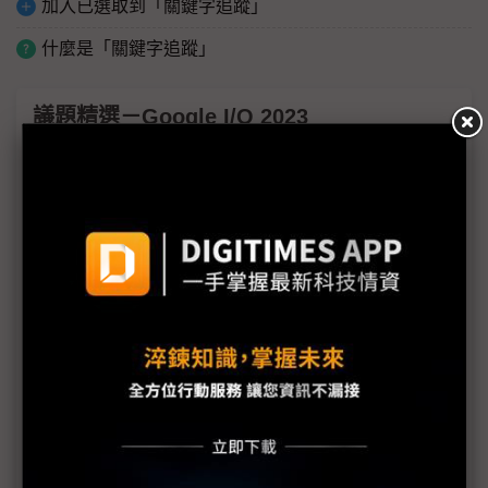
加入已選取到「關鍵字追蹤」
什麼是「關鍵字追蹤」
議題精選－Google I/O 2023
【Google I/O 2023】Google火力全開談AI 不將
NVIDIA視為競爭對手
【Google I/O 2023】Google搜尋落後Bing？使用體
驗比會不會聊天更重要
【Google I/O 2023】Wear OS 4改善上一代兩大弱
點 仍存在過渡難題
【Google I/O 2023】深化結盟車廠 Google新應用
服務要遍車開花
【Google I/O 2023】Pixel Fold傳由和碩量產