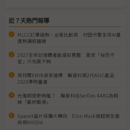
近７天熱門報導
MLCC訂單過熱、出貨比創高 村田示警全球AI基
建熱潮將趨緩
2027全年記憶體產能提前售罄 買家「祕而不
宣」只怕買不夠
英特爾EMIB良率達標 聯發科第2代ASIC產品
2028準時量產
光進銅退更明確？ 聯發科估SerDes 448G為銅
線「最終戰場」
SpaceX晶片採購大轉向 Elon Musk捨超微全面
採用NVIDIA