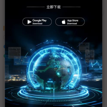
關鍵字
伺服器
劉揚偉
鴻海
加入已選取到「關鍵字追蹤」
什麼是「關鍵字追蹤」
議題精選－鴻海2023年不改保守
鴻海聚焦新事業 3Q庫存可能再回升
夏普虧損產生業外損失 鴻海將要求提出說明
劉揚偉談鴻海全球生產布局