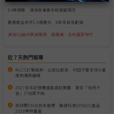
EV帶頭衝 鴻海新事業布局發展現況
夏普營益赤字1.9億美元 6年來首見虧損
鴻海2Q維持季減預測 劉揚偉：全年展望保守
近７天熱門報導
MLCC訂單過熱、出貨比創高 村田示警全球AI基
建熱潮將趨緩
2027全年記憶體產能提前售罄 買家「祕而不
宣」只怕買不夠
英特爾EMIB良率達標 聯發科第2代ASIC產品
2028準時量產