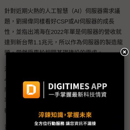
針對近期火熱的人工智慧（AI）伺服器需求議
題，劉揚偉同樣看好CSP或AI伺服器的成長
性，並指出鴻海在2022年單是伺服器的營收就
達到新台幣1.1兆元，所以作為伺服器的製造龍
頭，當然受惠於相關基礎建設的需求。
鴻海2023年第1季營收為新台幣1.46兆元，年增
4%；毛利新台幣883億元，年增4
%
；營業淨利
新台幣405億元，年增11
%
；毛利率、營業利益
率及淨利率分別為6.04%、2.77%、0.88
%
，相
較2022年同期6.02%、2.61%、2.09
%
。
責任編輯：毛履兆