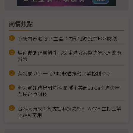
商情焦點
系統內部電路中 主晶片內部電源提供EOS防護
屏南偏鄉智慧韌性扎根 東港安泰醫院導入AI影像
辨識
英特蒙以新一代即時軟體推動工業控制革新
昕力資訊跨足國防科技 攜手美商Juxta引進尖端
全域定位科技
台科大育成新創虎智科技亮相AI WAVE 主打企業
地端AI商用