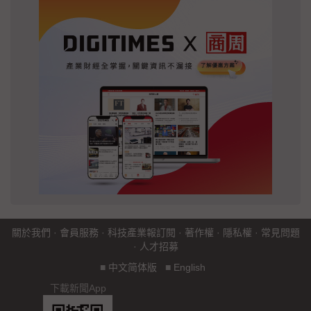
關於我們
·
會員服務
·
科技產業報訂閱
·
著作權
·
隱私權
·
常見問題
·
人才招募
■
中文简体版
■
English
下載新聞App