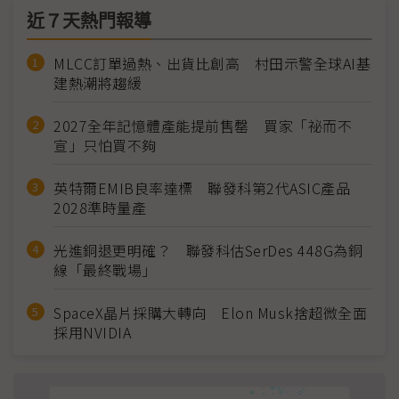
近７天熱門報導
MLCC訂單過熱、出貨比創高 村田示警全球AI基
建熱潮將趨緩
2027全年記憶體產能提前售罄 買家「祕而不
宣」只怕買不夠
英特爾EMIB良率達標 聯發科第2代ASIC產品
2028準時量產
光進銅退更明確？ 聯發科估SerDes 448G為銅
線「最終戰場」
SpaceX晶片採購大轉向 Elon Musk捨超微全面
採用NVIDIA