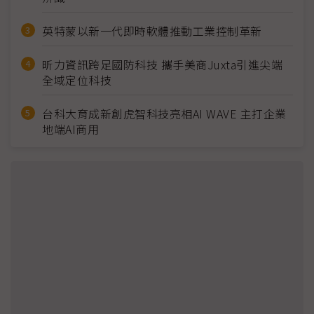
英特蒙以新一代即時軟體推動工業控制革新
昕力資訊跨足國防科技 攜手美商Juxta引進尖端
全域定位科技
台科大育成新創虎智科技亮相AI WAVE 主打企業
地端AI商用