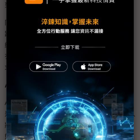
到10.8%。
同時，我們也可以看到記憶體價格已經開始止
跌回穩，伺服器業者，如緯創、緯穎第1季也都
繳出好成績，台積電在景氣低迷的第1季業績仍
有微幅成長，主要也是來自AI應用資料中心需
求成長的貢獻。
AIGC也有機會帶動商務PC需求成長
AI不僅在雲端發展，終端也有龐大需求，特別
是圖像AI工具，如Stable Diffusion，儘管許多人
將其用於產生美女圖片，但在各種商業應用，
如室內設計、廣告圖片生成和服裝虛擬代言人