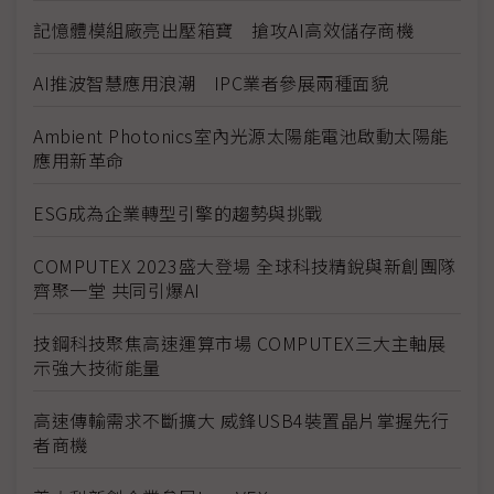
記憶體模組廠亮出壓箱寶 搶攻AI高效儲存商機
AI推波智慧應用浪潮 IPC業者參展兩種面貌
Ambient Photonics室內光源太陽能電池啟動太陽能
應用新革命
ESG成為企業轉型引擎的趨勢與挑戰
COMPUTEX 2023盛大登場 全球科技精銳與新創團隊
齊聚一堂 共同引爆AI
技鋼科技聚焦高速運算市場 COMPUTEX三大主軸展
示強大技術能量
高速傳輸需求不斷擴大 威鋒USB4裝置晶片掌握先行
者商機