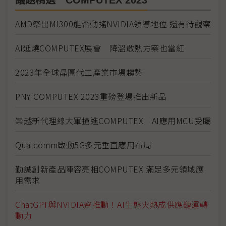
議題精選－COMPUTEX 2023
AMD祭出MI300能否動搖NVIDIA領導地位 還有待觀察
AI延燒COMPUTEX展會 降溫散熱方案也當紅
2023年全球晶圓代工產業市場趨勢
PNY COMPUTEX 2023重磅登場推出新品
崇越新代理線大軍搶進COMPUTEX AI應用MCU受矚
Qualcomm啟動5G多元垂直應用布局
勤誠創新產品陣容亮相COMPUTEX 滿足多元領域應
用需求
ChatGPT與NVIDIA齊推動！AI生態火熱成供應鏈運轉
動力