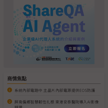
商情焦點
系統內部電路中 主晶片內部電源提供EOS防護
屏南偏鄉智慧韌性扎根 東港安泰醫院導入AI影像
辨識