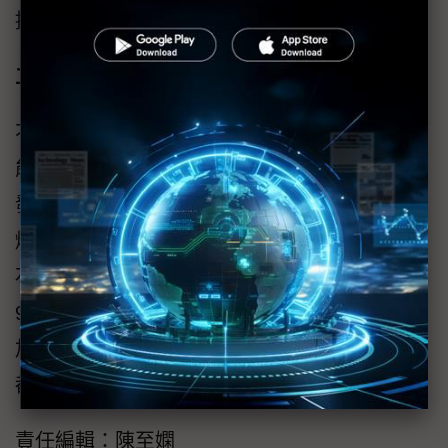
提供製程技術支援。
工研院與產業合作碳捕捉應用
不僅產業積極推動碳捕捉，工研院也在經濟部
能源局支持下，開發碳捕捉技術，工研院日前
發表「鈣基碳捕獲純氧鍛燒技術」，利用純氧
燃燒代替原本的空氣燃燒，進行產業水泥窯或
石灰窯製程直接碳捕獲，讓二氧化碳濃度大於
90%，可應用於排碳大戶直接進行碳捕獲，並
加以再利用或封存，目前與台泥、中鋼的公司
都有相關合作。
責任編輯：陳至嫻