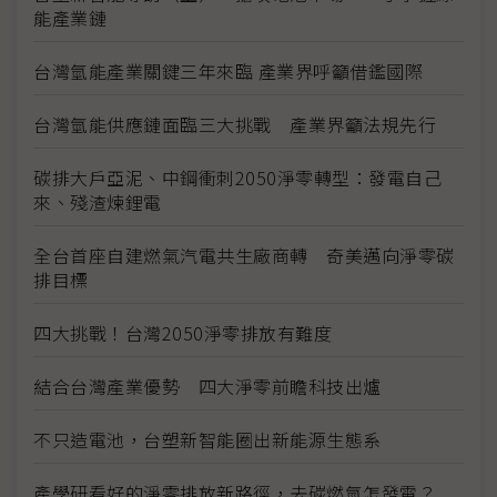
能產業鏈
台灣氫能產業關鍵三年來臨 產業界呼籲借鑑國際
台灣氫能供應鏈面臨三大挑戰 產業界籲法規先行
碳排大戶亞泥、中鋼衝刺2050淨零轉型：發電自己
來、殘渣煉鋰電
全台首座自建燃氣汽電共生廠商轉 奇美邁向淨零碳
排目標
四大挑戰！台灣2050淨零排放有難度
結合台灣產業優勢 四大淨零前瞻科技出爐
不只造電池，台塑新智能圈出新能源生態系
產學研看好的淨零排放新路徑，去碳燃氫怎發電？