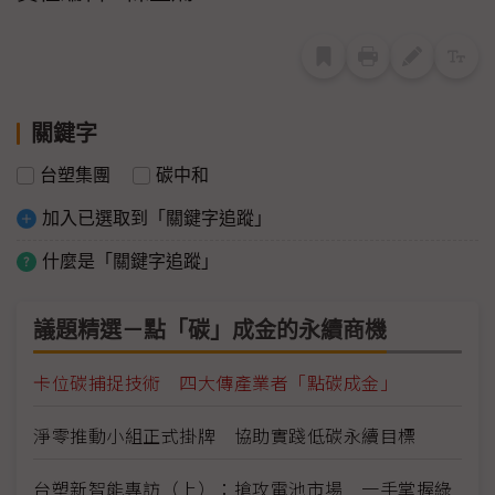
關鍵字
台塑集團
碳中和
加入已選取到「關鍵字追蹤」
什麼是「關鍵字追蹤」
議題精選－點「碳」成金的永續商機
卡位碳捕捉技術 四大傳產業者「點碳成金」
淨零推動小組正式掛牌 協助實踐低碳永續目標
台塑新智能專訪（上）：搶攻電池市場 一手掌握綠