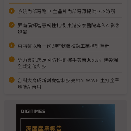
系統內部電路中 主晶片內部電源提供EOS防護
屏南偏鄉智慧韌性扎根 東港安泰醫院導入AI影像
辨識
英特蒙以新一代即時軟體推動工業控制革新
昕力資訊跨足國防科技 攜手美商Juxta引進尖端
全域定位科技
台科大育成新創虎智科技亮相AI WAVE 主打企業
地端AI商用