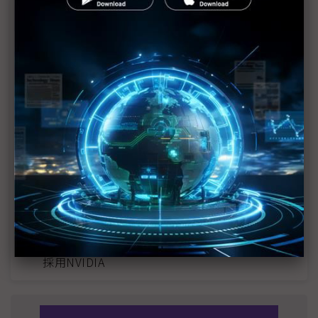
近７天熱門報導
MLCC訂單過熱、出貨比創高 村田示警全球AI基
建熱潮將趨緩
2027全年記憶體產能提前售罄 買家「祕而不
宣」只怕買不夠
英特爾EMIB良率達標 聯發科第2代ASIC產品
2028準時量產
光進銅退更明確？ 聯發科估SerDes 448G為銅
線「最終戰場」
SpaceX晶片採購大轉向 Elon Musk捨超微全面
採用NVIDIA