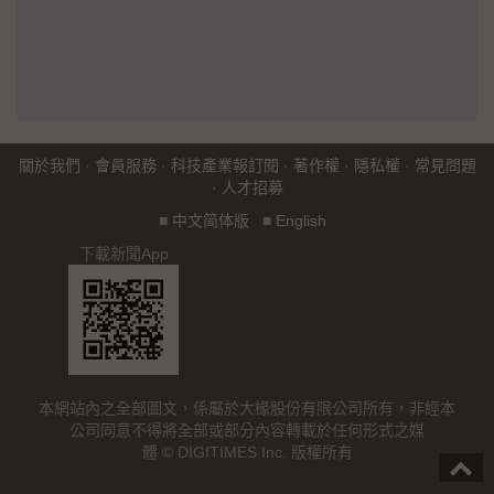
關於我們
·
會員服務
·
科技產業報訂閱
·
著作權
·
隱私權
·
常見問題
·
人才招募
■
中文简体版
■
English
下載新聞App
本網站內之全部圖文，係屬於大椽股份有限公司所有，非經本
公司同意不得將全部或部分內容轉載於任何形式之媒
體 © DIGITIMES Inc. 版權所有