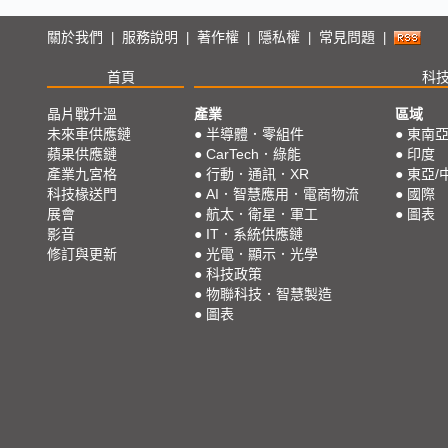
關於我們
服務說明
著作權
隱私權
常見問題
|
|
|
|
|
首頁
科
晶片戰升溫
產業
區域
未來車供應鏈
●
半導體．零組件
●
東南
蘋果供應鏈
●
CarTech．綠能
●
印度
產業九宮格
●
行動．通訊．XR
●
東亞/
科技椽送門
●
AI．智慧應用．電商物流
●
國際
展會
●
航太．衛星．軍工
●
圖表
影音
●
IT．系統供應鏈
修訂與更新
●
光電．顯示．光學
●
科技政策
●
物聯科技．智慧製造
●
圖表