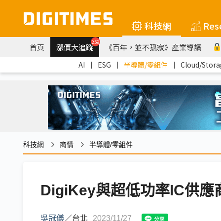
科技網
Res
259
首頁
漲價大追蹤
《百年，並不孤寂》產業導讀
AI
｜
ESG
｜
半導體/零組件
｜
Cloud/Stora
科技網
商情
半導體/零組件
DigiKey與超低功率IC供
吳冠儀
／
台北
2023/11/27