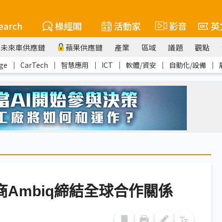
earch
椽經閣
活動家
影音
英
未來車供應鏈
蘋果供應鏈
產業
區域
議題
觀點
ge
｜
CarTech
｜
智慧應用
｜
ICT
｜
軟體/資安
｜
自動化/設備
｜
應商Ambiq締結全球合作關係