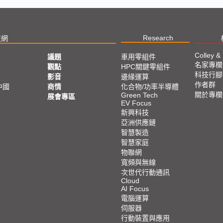
Research
技網
Colley &
議題
車用零組件
名家專欄
亞
觀點
HPC關鍵零組件
科技行腳
影音
邊緣運算
作者群
中國
商情
化合物/功率半導體
關於專欄
Green Tech
展會專區
EV Focus
新興科技
亞洲供應鏈
智慧製造
智慧家庭
物聯網
寬頻與無線
次世代行動通訊
Cloud
AI Focus
電腦運算
伺服器
行動裝置與應用