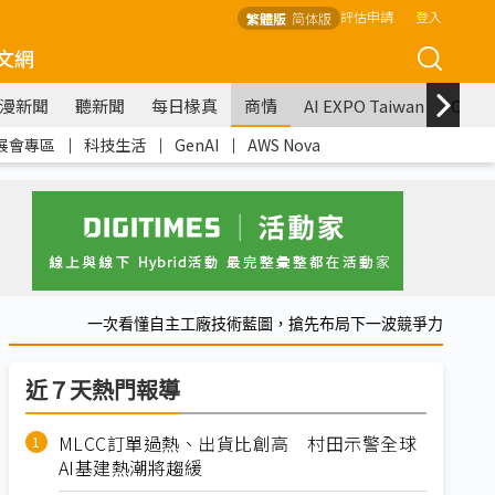
評估申請
登入
繁體版
简体版
文網
漫新聞
聽新聞
每日椽真
商情
AI EXPO Taiwan
COM
展會專區
｜
科技生活
｜
GenAI
｜
AWS Nova
一次看懂自主工廠技術藍圖，搶先布局下一波競爭力
近７天熱門報導
MLCC訂單過熱、出貨比創高 村田示警全球
AI基建熱潮將趨緩