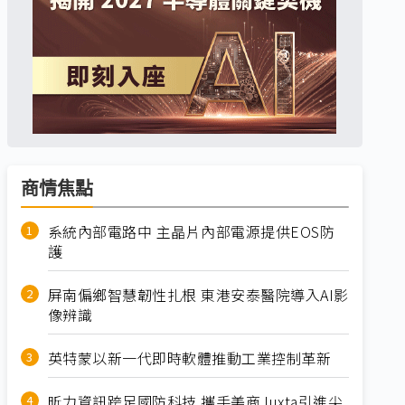
商情焦點
系統內部電路中 主晶片內部電源提供EOS防
護
屏南偏鄉智慧韌性扎根 東港安泰醫院導入AI影
像辨識
英特蒙以新一代即時軟體推動工業控制革新
昕力資訊跨足國防科技 攜手美商Juxta引進尖