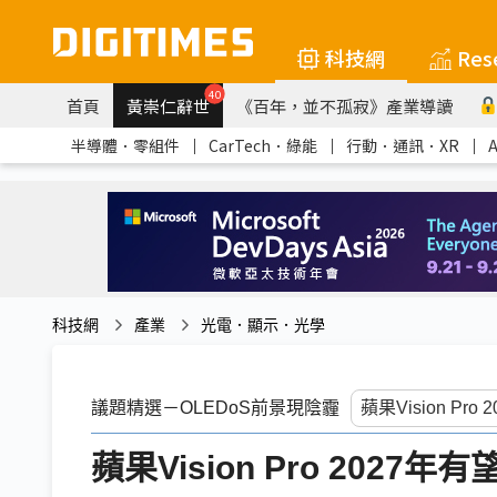
科技網
Res
40
首頁
黃崇仁辭世
《百年，並不孤寂》產業導讀
半導體．零組件
｜
CarTech．綠能
｜
行動．通訊．XR
｜
科技網
產業
光電．顯示．光學
議題精選－OLEDoS前景現陰霾
蘋果Vision Pro 2027年