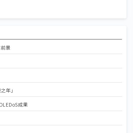
業前景
復之年」
OLEDoS成果