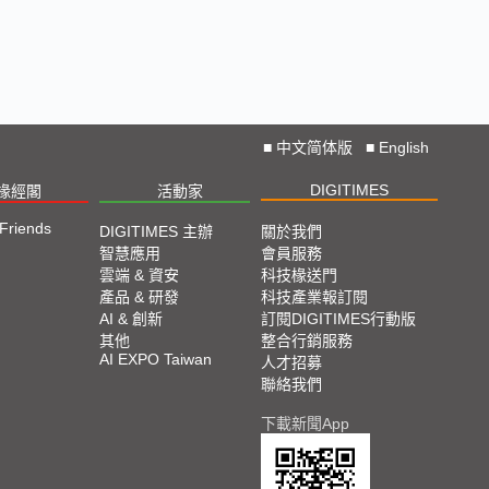
■
中文简体版
■
English
DIGITIMES
椽經閣
活動家
 Friends
DIGITIMES 主辦
關於我們
智慧應用
會員服務
雲端 & 資安
科技椽送門
產品 & 研發
科技產業報訂閱
AI & 創新
訂閱DIGITIMES行動版
其他
整合行銷服務
AI EXPO Taiwan
人才招募
聯絡我們
下載新聞App