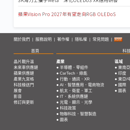
蘋果Vision Pro 2027年有望走向RGB OLEDoS
關於我們
服務說明
著作權
隱私權
常見問題
|
|
|
|
|
首頁
科
晶片戰升溫
產業
區域
未來車供應鏈
●
半導體．零組件
●
東南
蘋果供應鏈
●
CarTech．綠能
●
印度
產業九宮格
●
行動．通訊．XR
●
東亞/
科技椽送門
●
AI．智慧應用．電商物流
●
國際
展會
●
航太．衛星．軍工
●
圖表
影音
●
IT．系統供應鏈
修訂與更新
●
光電．顯示．光學
●
科技政策
●
物聯科技．智慧製造
●
圖表