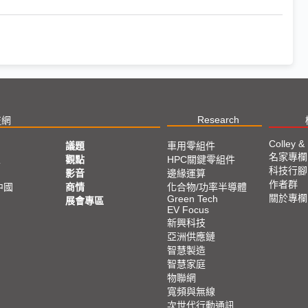
Research
技網
Colley &
議題
車用零組件
名家專欄
亞
觀點
HPC關鍵零組件
科技行腳
影音
邊緣運算
作者群
中國
商情
化合物/功率半導體
關於專欄
Green Tech
展會專區
EV Focus
新興科技
亞洲供應鏈
智慧製造
智慧家庭
物聯網
寬頻與無線
次世代行動通訊