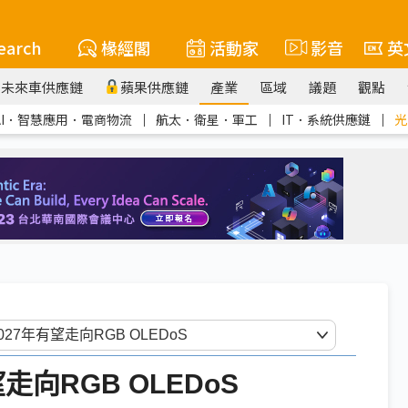
earch
椽經閣
活動家
影音
英
未來車供應鏈
蘋果供應鏈
產業
區域
議題
觀點
AI．智慧應用．電商物流
｜
航太．衛星．軍工
｜
IT．系統供應鏈
｜
光
有望走向RGB OLEDoS