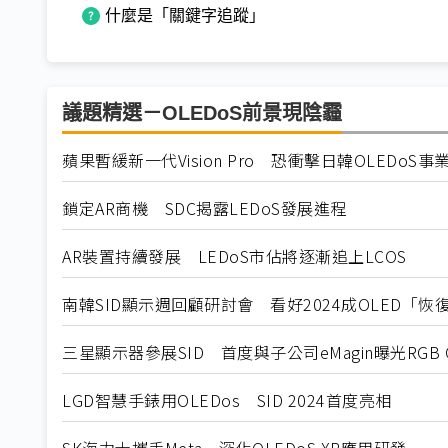
什麼是「關鍵字追蹤」
議題精選－OLEDoS前景現陰霾
蘋果暫緩新一代Vision Pro 恐衝擊日韓OLEDoS事
鎖定AR商機 SDC揭露LEDoS發展進程
AR裝置持續發展 LEDoS市佔將逐漸追上LCOS
南韓SID顯示週回顧研討會 看好2024成OLED「恢
三星顯示器參展SID 首度與子公司eMagin曝光RGB 
LGD智慧手錶用OLEDos SID 2024首度亮相
SK海力士攜手Meta 深化OLEDoS XR應用研發