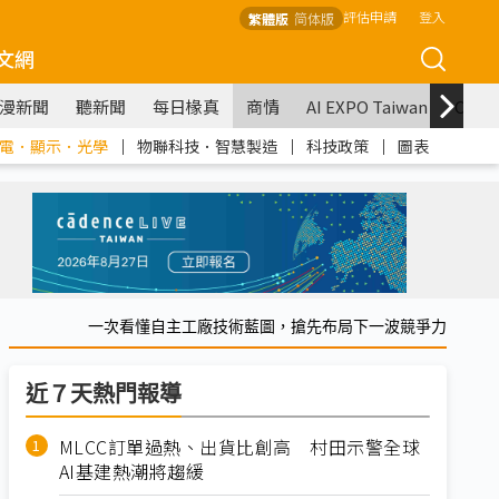
評估申請
登入
繁體版
简体版
文網
漫新聞
聽新聞
每日椽真
商情
AI EXPO Taiwan
COM
電．顯示．光學
｜
物聯科技．智慧製造
｜
科技政策
｜
圖表
一次看懂自主工廠技術藍圖，搶先布局下一波競爭力
近７天熱門報導
MLCC訂單過熱、出貨比創高 村田示警全球
AI基建熱潮將趨緩