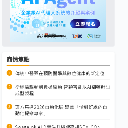
商情焦點
傳統中醫藥在預防醫學與數位健康的新定位
從經驗驅動到數據驅動 智穎智能以AI翻轉射出
成型製程
東方馬達2026自動化展 聚焦「恰到好處的自
動化提案專家」
Swagelok ALD閥件升級版亮相SEMICON