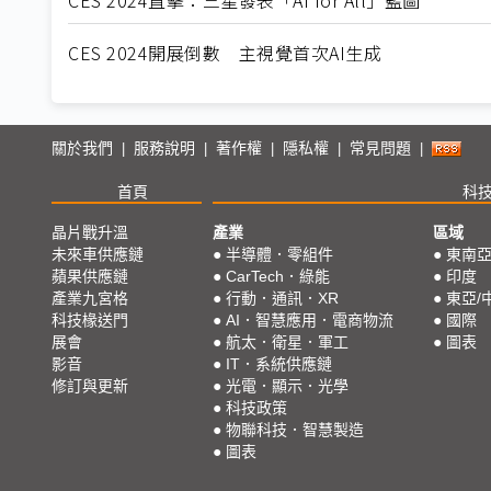
CES 2024開展倒數 主視覺首次AI生成
關於我們
服務說明
著作權
隱私權
常見問題
|
|
|
|
|
首頁
科
晶片戰升溫
產業
區域
未來車供應鏈
●
半導體．零組件
●
東南
蘋果供應鏈
●
CarTech．綠能
●
印度
產業九宮格
●
行動．通訊．XR
●
東亞/
科技椽送門
●
AI．智慧應用．電商物流
●
國際
展會
●
航太．衛星．軍工
●
圖表
影音
●
IT．系統供應鏈
修訂與更新
●
光電．顯示．光學
●
科技政策
●
物聯科技．智慧製造
●
圖表