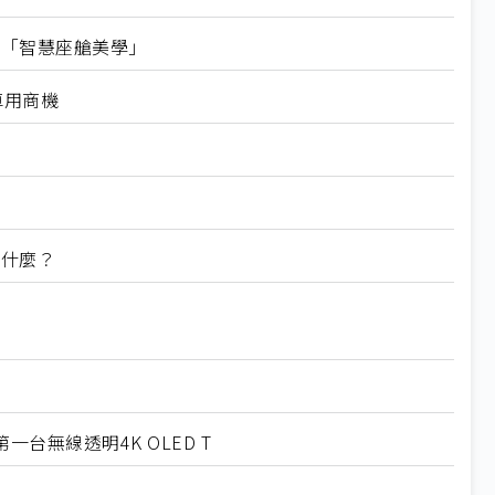
義「智慧座艙美學」
車用商機
準什麼？
一台無線透明4K OLED T