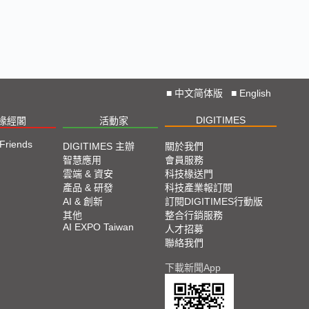
■
中文简体版
■
English
DIGITIMES
椽經閣
活動家
 Friends
DIGITIMES 主辦
關於我們
智慧應用
會員服務
雲端 & 資安
科技椽送門
產品 & 研發
科技產業報訂閱
AI & 創新
訂閱DIGITIMES行動版
其他
整合行銷服務
AI EXPO Taiwan
人才招募
聯絡我們
下載新聞App