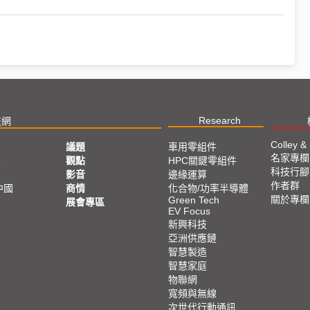
Research
技網
Colley &
議題
車用零組件
名家專欄
亞
觀點
HPC關鍵零組件
科技行腳
影音
邊緣運算
作者群
中國
商情
化合物/功率半導體
關於專欄
Green Tech
展會專區
EV Focus
新興科技
亞洲供應鏈
智慧製造
智慧家庭
物聯網
寬頻與無線
次世代行動通訊