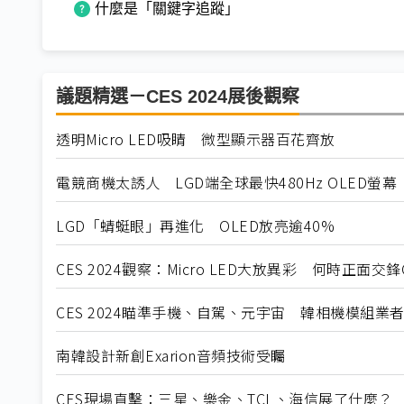
什麼是「關鍵字追蹤」
議題精選－CES 2024展後觀察
透明Micro LED吸睛 微型顯示器百花齊放
電競商機太誘人 LGD端全球最快480Hz OLED螢幕
LGD「蜻蜓眼」再進化 OLED放亮逾40%
CES 2024觀察：Micro LED大放異彩 何時正面交鋒
CES 2024瞄準手機、自駕、元宇宙 韓相機模組業者
南韓設計新創Exarion音頻技術受矚
CES現場直擊：三星、樂金、TCL、海信展了什麼？