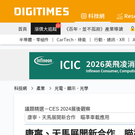
科技網
Res
257
首頁
漲價大追蹤
《百年，並不孤寂》產業導讀
半導體．零組件
｜
CarTech．綠能
｜
行動．通訊．XR
｜
科技網
產業
光電．顯示．光學
議題精選－CES 2024展後觀察
康寧、天馬展開新合作 瞄