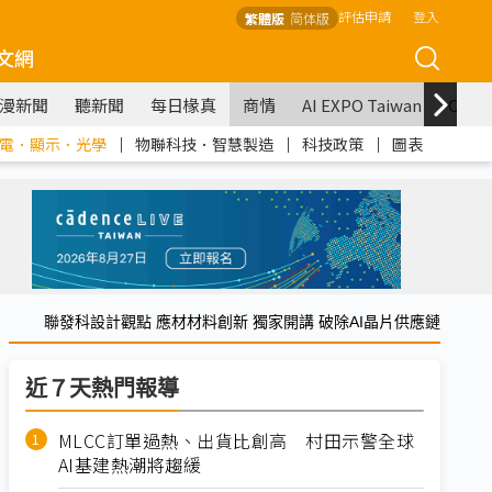
評估申請
登入
繁體版
简体版
文網
漫新聞
聽新聞
每日椽真
商情
AI EXPO Taiwan
COM
電．顯示．光學
｜
物聯科技．智慧製造
｜
科技政策
｜
圖表
聯發科設計觀點 應材材料創新 獨家開講 破除AI晶片供應鏈
近７天熱門報導
MLCC訂單過熱、出貨比創高 村田示警全球
AI基建熱潮將趨緩