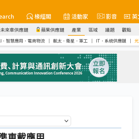
earch
椽經閣
活動家
影音
英
未來車供應鏈
蘋果供應鏈
產業
區域
議題
觀點
AI．智慧應用．電商物流
｜
航太．衛星．軍工
｜
IT．系統供應鏈
｜
光
準車載應用