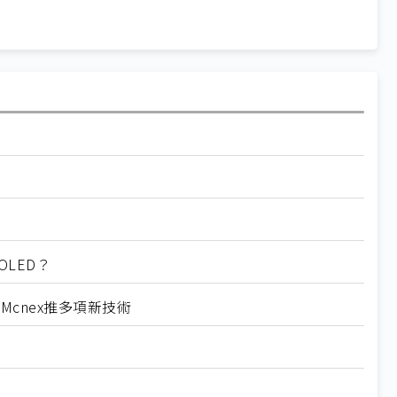
OLED？
Mcnex推多項新技術