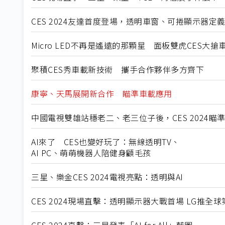
CES 2024友達首度登場，透明車窗、可捲顯示器定
Micro LED不再是遙遠的那顆星 面板雙虎CES大搶
聚積CES秀車載新技術 攜手合作夥伴多方齊下
康寧、天馬展開新合作 瞄準車載應用
中國電視雙雄站穩老二、老三位子後，CES 2024瞄
AI來了 CES也變好玩了：無線透明TV、
AI PC、萌萌機器人陪健身顧毛孩
三星、樂金CES 2024電視亮點：透明與AI
CES 2024現場直擊：透明顯示器大戰首場 LG推全球第
CES 2024直擊：三星發表「AI for All」藍圖