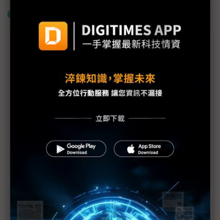
什麼是「關鍵字追蹤」
議題精選－AI專欄
小螺絲到大數據：Bossard緊固件在AI伺服器的應用
AMAX引領生成式 AI 與即時運動數據革命
思想科技助企業加速落實 AI 應用，完整顧問服務突破
創新挑戰
首款AI心肺篩檢在國際亮相！展現台灣醫學影像創新
實力
迎接後雙軸轉型時代 Google AI助攻台灣製造業邁
向綠色企業
慧榮科技突破資料與功耗瓶頸 全新儲存技術加速AI應