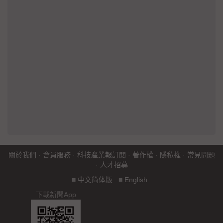
關於我們
·
會員服務
·
科技產業報訂閱
·
著作權
·
隱私權
·
常見問題
·
人才招募
■
中文简体版
■
English
下載新聞App