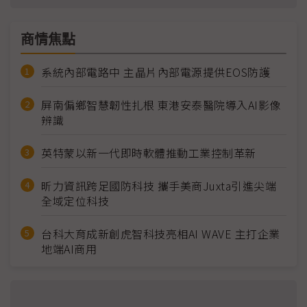
商情焦點
系統內部電路中 主晶片內部電源提供EOS防護
屏南偏鄉智慧韌性扎根 東港安泰醫院導入AI影像
辨識
英特蒙以新一代即時軟體推動工業控制革新
昕力資訊跨足國防科技 攜手美商Juxta引進尖端
全域定位科技
台科大育成新創虎智科技亮相AI WAVE 主打企業
地端AI商用