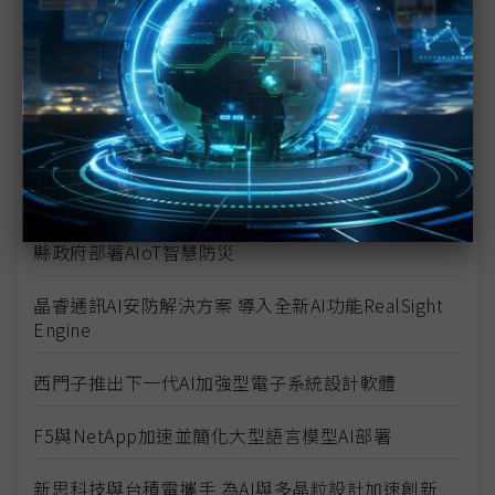
用發展
臺師大與麗臺攜手成立深度學習共同實驗室 推動AI技
術在教育與產業的應用
精誠軟體獲國科會GenAI Stars生成式AI企業應用競賽
「優質創新獎」
運用科技力守護民眾生命財產安全 精誠集團協力宜蘭
縣政府部署AIoT智慧防災
晶睿通訊AI安防解決方案 導入全新AI功能RealSight
Engine
西門子推出下一代AI加強型電子系統設計軟體
F5與NetApp加速並簡化大型語言模型AI部署
新思科技與台積電攜手 為AI與多晶粒設計加速創新