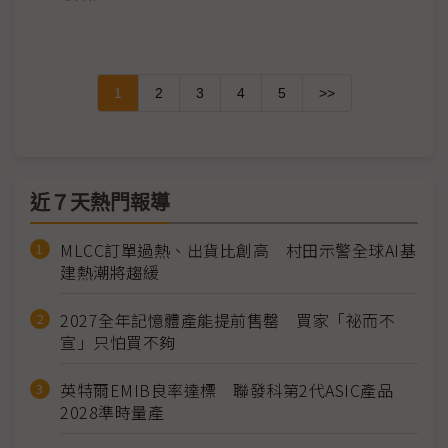
1
2
3
4
5
>>
近７天熱門報導
MLCC訂單過熱、出貨比創高 村田示警全球AI基
建熱潮將趨緩
2027全年記憶體產能提前售罄 買家「祕而不
宣」只怕買不夠
英特爾EMIB良率達標 聯發科第2代ASIC產品
2028準時量產