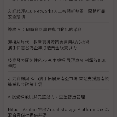
友訊代理A10 Networks人工智慧新藍圖 驅動可靠
安全環境
邊緣 AI：即時資料處理與自動化的革命
迎接AI時代：數產署與資策會運用AWS技術
攜手伊雲谷為企業打造黃金級競爭力
技嘉發表開創性的Z890主機板 展現真AI 制霸效能無
極限
昕力資訊與iKala攜手拓展東南亞市場 首站支援越南製
造業和金融業上雲
AI視覺釋放LLM完整潛力，重塑智造管理
Hitachi Vantara推出Virtual Storage Platform One為
混合雲儲存提供基礎