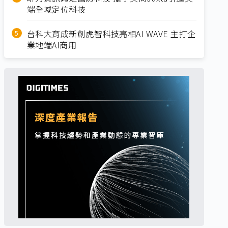
端全域定位科技
台科大育成新創虎智科技亮相AI WAVE 主打企
業地端AI商用