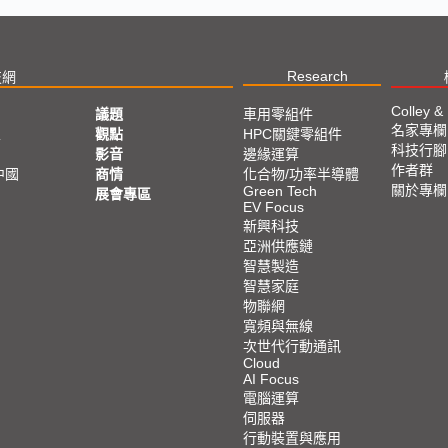
Research
技網
Colley &
議題
車用零組件
名家專欄
亞
觀點
HPC關鍵零組件
科技行腳
影音
邊緣運算
作者群
中國
商情
化合物/功率半導體
關於專欄
Green Tech
展會專區
EV Focus
新興科技
亞洲供應鏈
智慧製造
智慧家庭
物聯網
寬頻與無線
次世代行動通訊
Cloud
AI Focus
電腦運算
伺服器
行動裝置與應用