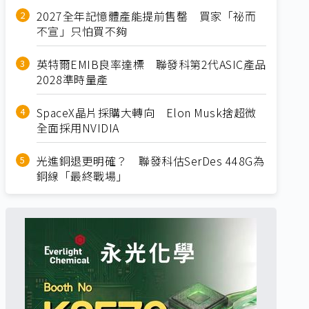
2027全年記憶體產能提前售罄 買家「祕而
不宣」只怕買不夠
英特爾EMIB良率達標 聯發科第2代ASIC產品
2028準時量產
SpaceX晶片採購大轉向 Elon Musk捨超微
全面採用NVIDIA
光進銅退更明確？ 聯發科估SerDes 448G為
銅線「最終戰場」