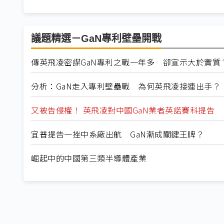
議題精選－GaN專利壁壘開戰
傳英飛凌密謀GaN專利之戰一年多 卻宣示大於實質
分析：GaN走入專利壁壘戰 為何英飛凌接連出手？
又被告侵權！ 英飛凌對中國GaN業者英諾賽科提告
宜普提告一挫中系廠出航 GaN漸成關鍵王牌？
崛起中的中國第三類半導體產業