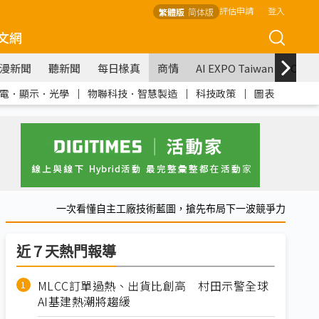
評估申請
登入
繁體版
简体版
文網
漫新聞
聽新聞
每日椽真
商情
AI EXPO Taiwan
COM
電．顯示．光學
｜
物聯科技．智慧製造
｜
科技政策
｜
圖表
一次看懂自主工廠技術藍圖，搶先布局下一波競爭力
近７天熱門報導
MLCC訂單過熱、出貨比創高 村田示警全球
AI基建熱潮將趨緩