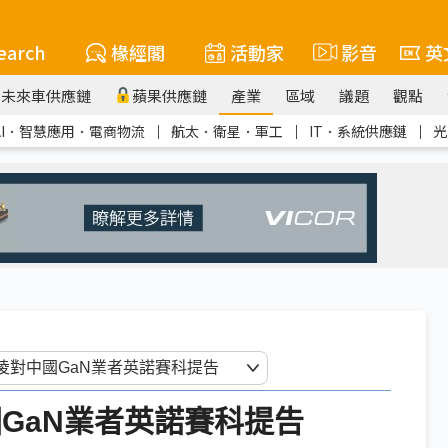
earch
椽經閣
活動家
影音
英
未來車供應鏈
蘋果供應鏈
產業
區域
議題
觀點
AI．智慧應用．電商物流
｜
航太．衛星．軍工
｜
IT．系統供應鏈
｜
光
GaN業者英諾賽科提告