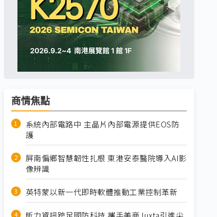
商情焦點
系統內部電路中 主晶片內部電源提供EOS防
護
屏南偏鄉智慧韌性扎根 東港安泰醫院導入AI影
像辨識
英特蒙以新一代即時軟體推動工業控制革新
昕力資訊跨足國防科技 攜手美商Juxta引進尖