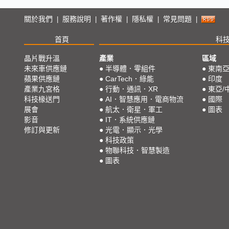
關於我們
服務說明
著作權
隱私權
常見問題
|
|
|
|
|
首頁
科
晶片戰升溫
產業
區域
未來車供應鏈
●
半導體．零組件
●
東南
蘋果供應鏈
●
CarTech．綠能
●
印度
產業九宮格
●
行動．通訊．XR
●
東亞/
科技椽送門
●
AI．智慧應用．電商物流
●
國際
展會
●
航太．衛星．軍工
●
圖表
影音
●
IT．系統供應鏈
修訂與更新
●
光電．顯示．光學
●
科技政策
●
物聯科技．智慧製造
●
圖表