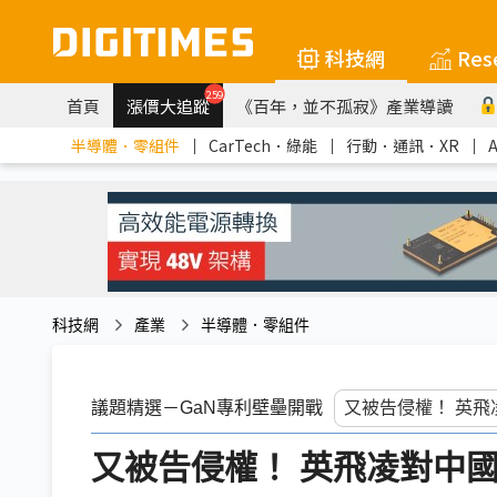
科技網
Res
259
首頁
漲價大追蹤
《百年，並不孤寂》產業導讀
半導體．零組件
｜
CarTech．綠能
｜
行動．通訊．XR
｜
科技網
產業
半導體．零組件
議題精選－GaN專利壁壘開戰
又被告侵權！ 英飛凌對中國